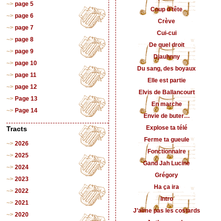
page 5
Coup d’tête
page 6
Crève
page 7
Cui-cui
page 8
De quel droit
page 9
Djauhnny
page 10
Du sang, des boyaux
page 11
Elle est partie
page 12
Elvis de Ballancourt
Page 13
En marche
Page 14
Envie de buter…
Explose ta télé
Tracts
Ferme ta gueule
2026
Fonctionnaire
2025
Gand Jah Lucine
2024
Grégory
2023
Ha ça ira
2022
Intro
2021
J’aime pas les costards
2020