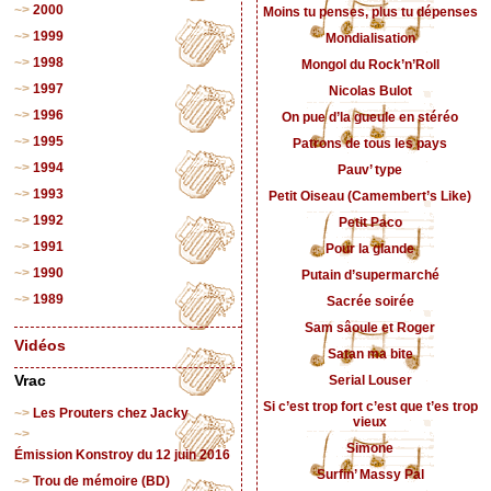
2000
Moins tu penses, plus tu dépenses
1999
Mondialisation
1998
Mongol du Rock’n’Roll
1997
Nicolas Bulot
1996
On pue d’la gueule en stéréo
1995
Patrons de tous les pays
1994
Pauv’ type
1993
Petit Oiseau (Camembert’s Like)
1992
Petit Paco
1991
Pour la glande
1990
Putain d’supermarché
1989
Sacrée soirée
Sam sâoule et Roger
Vidéos
Satan ma bite
Serial Louser
Vrac
Si c’est trop fort c’est que t’es trop
Les Prouters chez Jacky
vieux
Simone
Émission Konstroy du 12 juin 2016
Surfin’ Massy Pal
Trou de mémoire (BD)