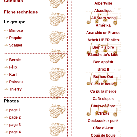
Contacts
Albertville
Alcoolique
Fiche technique
All Stars song
Le groupe
Amérika
Mimose
Anarchie en France
Paquito
Arbeit UBER alles
Scalpel
Bien + s’pire
Blanchette’s lake
Bernie
Bon appétit
Félix
Brox II
Karl
Burnes Out
Poireau
C’est le boulot
Thierry
Ça pu la merde
Café-clopes
Photos
Chuis célèbre
page 1
Ch’pas
page 2
Cocksucker punk
page 3
Côte d’Azur
page 4
Coup de boule