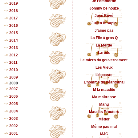
Je t’emmerde
2019
Johnny be nouze
2018
José Bové
2017
Julien le sapin
2016
J’aime pas
2015
La Flic à gros Q
2014
La Merde
2013
Laredo
2012
Le micro du gouvernement
2011
Les Vieux
2010
L’égoaste
2009
L’homme du néantothal
2008
2007
M la maudite
2006
Ma maîtresse
2005
Manu
2004
Maudits Prouters
2003
Médor
2002
Même pas mal
2001
MJC