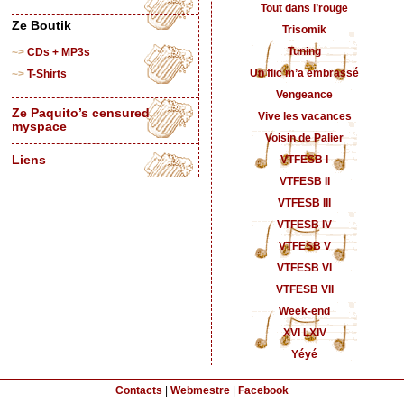
Tout dans l’rouge
Ze Boutik
Trisomik
Tuning
CDs + MP3s
Un flic m’a embrassé
T-Shirts
Vengeance
Ze Paquito’s censured
Vive les vacances
myspace
Voisin de Palier
Liens
VTFESB I
VTFESB II
VTFESB III
VTFESB IV
VTFESB V
VTFESB VI
VTFESB VII
Week-end
XVI LXIV
Yéyé
Contacts
|
Webmestre
|
Facebook