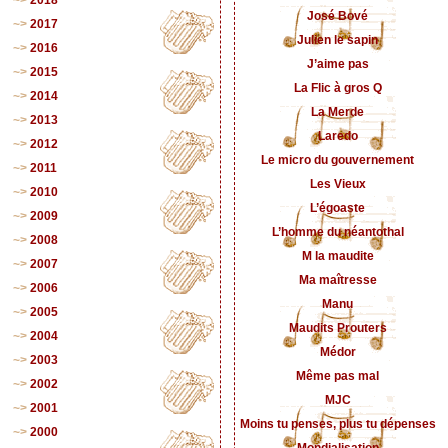
José Bové
2017
Julien le sapin
2016
J’aime pas
2015
La Flic à gros Q
2014
La Merde
2013
Laredo
2012
Le micro du gouvernement
2011
Les Vieux
2010
L’égoaste
2009
L’homme du néantothal
2008
M la maudite
2007
Ma maîtresse
2006
Manu
2005
Maudits Prouters
2004
Médor
2003
Même pas mal
2002
MJC
2001
Moins tu penses, plus tu dépenses
2000