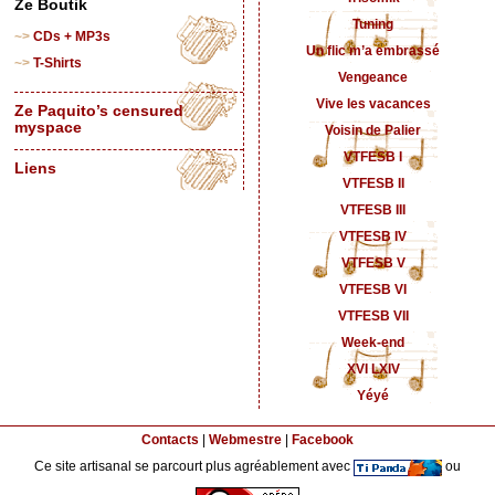
Ze Boutik
Tuning
CDs + MP3s
Un flic m’a embrassé
T-Shirts
Vengeance
Vive les vacances
Ze Paquito’s censured
myspace
Voisin de Palier
VTFESB I
Liens
VTFESB II
VTFESB III
VTFESB IV
VTFESB V
VTFESB VI
VTFESB VII
Week-end
XVI LXIV
Yéyé
Contacts
|
Webmestre
|
Facebook
Ce site artisanal se parcourt plus agréablement avec
ou