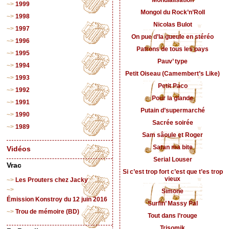
Mondialisation
1999
Mongol du Rock’n’Roll
1998
Nicolas Bulot
1997
On pue d’la gueule en stéréo
1996
Patrons de tous les pays
1995
Pauv’ type
1994
Petit Oiseau (Camembert’s Like)
1993
Petit Paco
1992
Pour la glande
1991
Putain d’supermarché
1990
Sacrée soirée
1989
Sam sâoule et Roger
Satan ma bite
Vidéos
Serial Louser
Vrac
Si c’est trop fort c’est que t’es trop
vieux
Les Prouters chez Jacky
Simone
Émission Konstroy du 12 juin 2016
Surfin’ Massy Pal
Trou de mémoire (BD)
Tout dans l’rouge
Trisomik