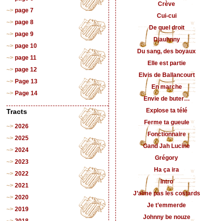
Crève
page 7
Cui-cui
page 8
De quel droit
page 9
Djauhnny
page 10
Du sang, des boyaux
page 11
Elle est partie
page 12
Elvis de Ballancourt
Page 13
En marche
Page 14
Envie de buter…
Explose ta télé
Tracts
Ferme ta gueule
2026
Fonctionnaire
2025
Gand Jah Lucine
2024
Grégory
2023
Ha ça ira
2022
Intro
2021
J’aime pas les costards
2020
Je t’emmerde
2019
Johnny be nouze
2018