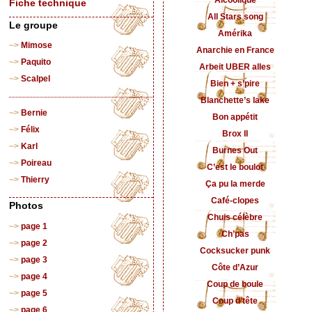
Alcoolique
Fiche technique
All Stars song
Le groupe
Amérika
Mimose
Anarchie en France
Paquito
Arbeit UBER alles
Scalpel
Bien + s’pire
Blanchette’s lake
Bernie
Bon appétit
Félix
Brox II
Karl
Burnes Out
Poireau
C’est le boulot
Thierry
Ça pu la merde
Café-clopes
Photos
Chuis célèbre
page 1
Ch’pas
page 2
Cocksucker punk
page 3
Côte d’Azur
page 4
Coup de boule
page 5
Coup d’tête
page 6