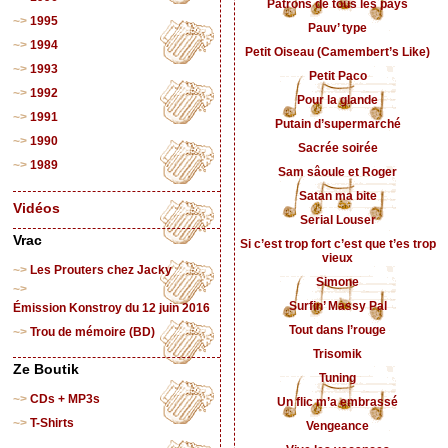
Patrons de tous les pays
1995
Pauv’ type
1994
Petit Oiseau (Camembert’s Like)
1993
Petit Paco
1992
Pour la glande
1991
Putain d’supermarché
1990
Sacrée soirée
1989
Sam sâoule et Roger
Satan ma bite
Vidéos
Serial Louser
Vrac
Si c’est trop fort c’est que t’es trop
vieux
Les Prouters chez Jacky
Simone
Surfin’ Massy Pal
Émission Konstroy du 12 juin 2016
Tout dans l’rouge
Trou de mémoire (BD)
Trisomik
Ze Boutik
Tuning
CDs + MP3s
Un flic m’a embrassé
T-Shirts
Vengeance