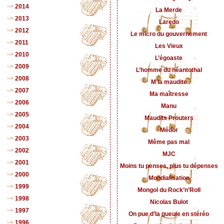
2014
La Merde
2013
Laredo
2012
Le micro du gouvernement
2011
Les Vieux
2010
L’égoaste
2009
L’homme du néantothal
2008
M la maudite
2007
Ma maîtresse
2006
Manu
2005
Maudits Prouters
2004
Médor
2003
Même pas mal
2002
MJC
2001
Moins tu penses, plus tu dépenses
2000
Mondialisation
1999
Mongol du Rock’n’Roll
1998
Nicolas Bulot
1997
On pue d’la gueule en stéréo
1996