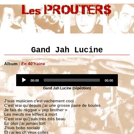
Gand Jah Lucine
Album :
En 40’haine
Audio
Current
Player
Total
00:00
00:00
time
duration
Gand Jah Lucine (répétition)
J’suis musicien c’est vachement cool
C’est vrai qu’depuis j’ai une grosse paire de boules
Je fais du reggae « yep brother »
Les meufs me kiffent à mort
C’est vrai qu’j’suis très très beau
En plus j’ai jamais tort
J’suis bobo socialo
Et j’ai les ch’veux collés