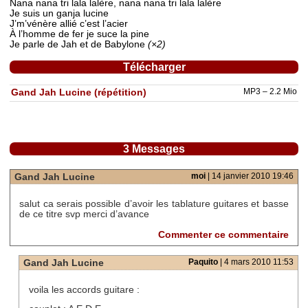
Nana nana tri lala lalère, nana nana tri lala lalère
Je suis un ganja lucine
J’m’vénère allié c’est l’acier
À l’homme de fer je suce la pine
Je parle de Jah et de Babylone
(×2)
Télécharger
Gand Jah Lucine (répétition)
MP3 – 2.2 Mio
3 Messages
Gand Jah Lucine
moi
| 14 janvier 2010 19:46
salut ca serais possible d’avoir les tablature guitares et basse
de ce titre svp merci d’avance
Commenter ce commentaire
Gand Jah Lucine
Paquito
| 4 mars 2010 11:53
voila les accords guitare :