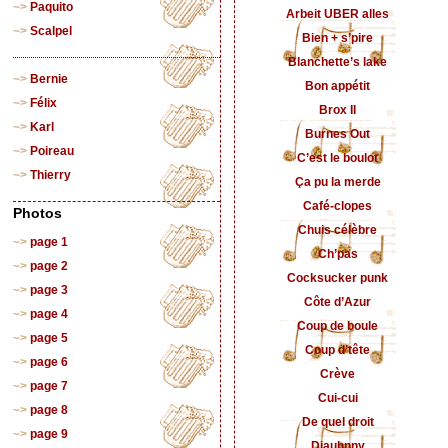
Paquito
Arbeit UBER alles
Scalpel
Bien + s’pire
Blanchette’s lake
Bernie
Bon appétit
Félix
Brox II
Karl
Burnes Out
Poireau
C’est le boulot
Thierry
Ça pu la merde
Café-clopes
Photos
Chuis célèbre
page 1
Ch’pas
page 2
Cocksucker punk
page 3
Côte d’Azur
page 4
Coup de boule
page 5
Coup d’tête
page 6
Crève
page 7
Cui-cui
page 8
De quel droit
page 9
Djauhnny