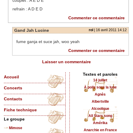
couplet : A E D E
refrain : A D E D
Commenter ce commentaire
Gand Jah Lucine
rol
| 16 avril 2011 14:12
fume ganja et suce jah, woo yeah
Commenter ce commentaire
Laisser un commentaire
Textes et paroles
Accueil
14 juillet
À poils sous la lune
Concerts
Agnès
Contacts
Albertville
Alcoolique
Fiche technique
All Stars song
Le groupe
Amérika
Mimose
Anarchie en France