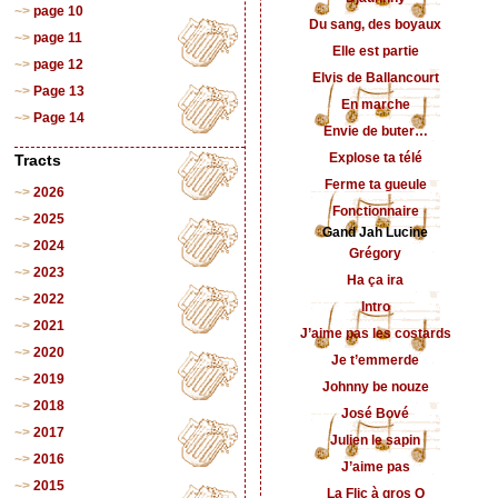
page 10
Du sang, des boyaux
page 11
Elle est partie
page 12
Elvis de Ballancourt
Page 13
En marche
Page 14
Envie de buter…
Explose ta télé
Tracts
Ferme ta gueule
2026
Fonctionnaire
2025
Gand Jah Lucine
2024
Grégory
2023
Ha ça ira
2022
Intro
2021
J’aime pas les costards
2020
Je t’emmerde
2019
Johnny be nouze
2018
José Bové
2017
Julien le sapin
2016
J’aime pas
2015
La Flic à gros Q