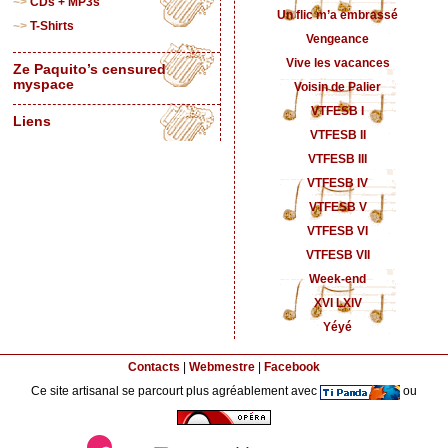
CDs + MP3s
Un flic m’a embrassé
T-Shirts
Vengeance
Vive les vacances
Ze Paquito’s censured
myspace
Voisin de Palier
VTFESB I
Liens
VTFESB II
VTFESB III
VTFESB IV
VTFESB V
VTFESB VI
VTFESB VII
Week-end
XVI LXIV
Yéyé
Contacts
|
Webmestre
|
Facebook
Ce site artisanal se parcourt plus agréablement avec
ou