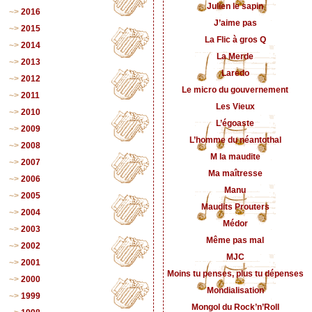
Julien le sapin
2016
J’aime pas
2015
La Flic à gros Q
2014
La Merde
2013
Laredo
2012
Le micro du gouvernement
2011
Les Vieux
2010
L’égoaste
2009
L’homme du néantothal
2008
M la maudite
2007
Ma maîtresse
2006
Manu
2005
Maudits Prouters
2004
Médor
2003
Même pas mal
2002
MJC
2001
Moins tu penses, plus tu dépenses
2000
Mondialisation
1999
Mongol du Rock’n’Roll