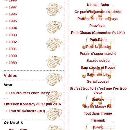
1998
Nicolas Bulot
1997
On pue d’la gueule en stéréo
1996
Patrons de tous les pays
1995
Pauv’ type
1994
Petit Oiseau (Camembert’s Like)
1993
Petit Paco
1992
Pour la glande
1991
Putain d’supermarché
1990
Sacrée soirée
1989
Sam sâoule et Roger
Satan ma bite
Vidéos
Serial Louser
Vrac
Si c’est trop fort c’est que t’es trop
vieux
Les Prouters chez Jacky
Simone
Émission Konstroy du 12 juin 2016
Surfin’ Massy Pal
Trou de mémoire (BD)
Tout dans l’rouge
Trisomik
Ze Boutik
Tuning