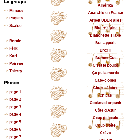
Le groupe
Amérika
Mimose
Anarchie en France
Paquito
Arbeit UBER alles
Scalpel
Bien + s’pire
Blanchette’s lake
Bernie
Bon appétit
Félix
Brox II
Karl
Burnes Out
Poireau
C’est le boulot
Thierry
Ça pu la merde
Café-clopes
Photos
Chuis célèbre
page 1
Ch’pas
page 2
Cocksucker punk
page 3
Côte d’Azur
page 4
Coup de boule
page 5
Coup d’tête
page 6
Crève
page 7