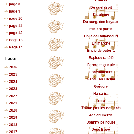
Cui-cui
page 8
De quel droit
page 9
Djauhnny
page 10
Du sang, des boyaux
page 11
Elle est partie
page 12
Elvis de Ballancourt
Page 13
En marche
Page 14
Envie de buter…
Explose ta télé
Tracts
Ferme ta gueule
2026
Fonctionnaire
2025
Gand Jah Lucine
2024
Grégory
2023
Ha ça ira
2022
Intro
2021
J’aime pas les costards
2020
Je t’emmerde
2019
Johnny be nouze
2018
José Bové
2017