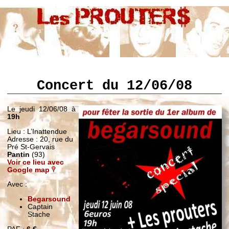
Concert du 12/06/08
Le jeudi 12/06/08 à
19h
Lieu : L’Inattendue
Adresse : 20, rue du
Pré St-Gervais
Pantin
(93)
Voir ce lieu avec
Google map
Avec :
Begarsound
Captain
Stache