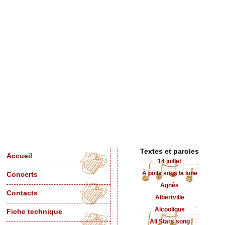
Textes et paroles
Accueil
14 juillet
À poils sous la lune
Concerts
Agnès
Contacts
Albertville
Alcoolique
Fiche technique
All Stars song