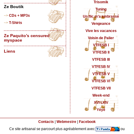
Trisomik
Ze Boutik
Tuning
CDs + MP3s
Un flic m’a embrassé
T-Shirts
Vengeance
Vive les vacances
Ze Paquito’s censured
Voisin de Palier
myspace
VTFESB I
Liens
VTFESB II
VTFESB III
VTFESB IV
VTFESB V
VTFESB VI
VTFESB VII
Week-end
XVI LXIV
Yéyé
Contacts
|
Webmestre
|
Facebook
Ce site artisanal se parcourt plus agréablement avec
ou