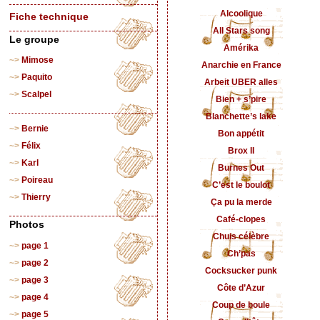
Alcoolique
Fiche technique
All Stars song
Le groupe
Amérika
Mimose
Anarchie en France
Paquito
Arbeit UBER alles
Scalpel
Bien + s’pire
Blanchette’s lake
Bernie
Bon appétit
Félix
Brox II
Karl
Burnes Out
Poireau
C’est le boulot
Thierry
Ça pu la merde
Café-clopes
Photos
Chuis célèbre
page 1
Ch’pas
page 2
Cocksucker punk
page 3
Côte d’Azur
page 4
Coup de boule
page 5