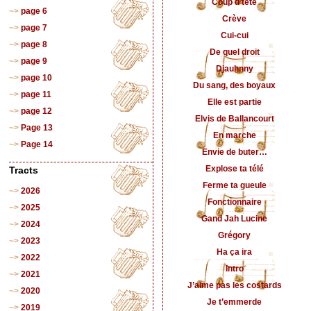
Coup d’tête
page 6
Crève
page 7
Cui-cui
page 8
De quel droit
page 9
Djauhnny
page 10
Du sang, des boyaux
page 11
Elle est partie
page 12
Elvis de Ballancourt
Page 13
En marche
Page 14
Envie de buter…
Explose ta télé
Tracts
Ferme ta gueule
2026
Fonctionnaire
2025
Gand Jah Lucine
2024
Grégory
2023
Ha ça ira
2022
Intro
2021
J’aime pas les costards
2020
Je t’emmerde
2019