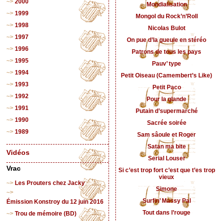
2000
Mondialisation
1999
Mongol du Rock’n’Roll
1998
Nicolas Bulot
1997
On pue d’la gueule en stéréo
1996
Patrons de tous les pays
1995
Pauv’ type
1994
Petit Oiseau (Camembert’s Like)
1993
Petit Paco
1992
Pour la glande
1991
Putain d’supermarché
1990
Sacrée soirée
1989
Sam sâoule et Roger
Satan ma bite
Vidéos
Serial Louser
Vrac
Si c’est trop fort c’est que t’es trop
vieux
Les Prouters chez Jacky
Simone
Surfin’ Massy Pal
Émission Konstroy du 12 juin 2016
Tout dans l’rouge
Trou de mémoire (BD)