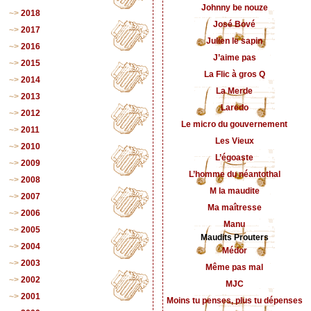
Johnny be nouze
2018
José Bové
2017
Julien le sapin
2016
J’aime pas
2015
La Flic à gros Q
2014
La Merde
2013
Laredo
2012
Le micro du gouvernement
2011
Les Vieux
2010
L’égoaste
2009
L’homme du néantothal
2008
M la maudite
2007
Ma maîtresse
2006
Manu
2005
Maudits Prouters
2004
Médor
2003
Même pas mal
2002
MJC
2001
Moins tu penses, plus tu dépenses