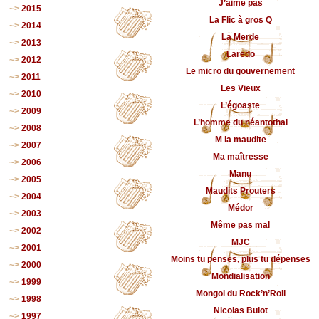
J’aime pas
2015
La Flic à gros Q
2014
La Merde
2013
Laredo
2012
Le micro du gouvernement
2011
Les Vieux
2010
L’égoaste
2009
L’homme du néantothal
2008
M la maudite
2007
Ma maîtresse
2006
Manu
2005
Maudits Prouters
2004
Médor
2003
Même pas mal
2002
MJC
2001
Moins tu penses, plus tu dépenses
2000
Mondialisation
1999
Mongol du Rock’n’Roll
1998
Nicolas Bulot
1997