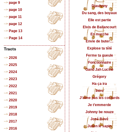
page 9
Djauhnny
page 10
Du sang, des boyaux
page 11
Elle est partie
page 12
Elvis de Ballancourt
Page 13
En marche
Page 14
Envie de buter…
Explose ta télé
Tracts
Ferme ta gueule
2026
Fonctionnaire
2025
Gand Jah Lucine
2024
Grégory
2023
Ha ça ira
2022
Intro
2021
J’aime pas les costards
2020
Je t’emmerde
2019
Johnny be nouze
2018
José Bové
2017
Julien le sapin
2016