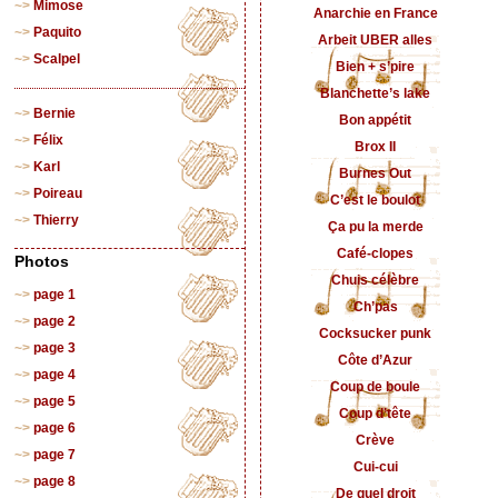
Mimose
Anarchie en France
Paquito
Arbeit UBER alles
Scalpel
Bien + s’pire
Blanchette’s lake
Bernie
Bon appétit
Félix
Brox II
Karl
Burnes Out
Poireau
C’est le boulot
Thierry
Ça pu la merde
Café-clopes
Photos
Chuis célèbre
page 1
Ch’pas
page 2
Cocksucker punk
page 3
Côte d’Azur
page 4
Coup de boule
page 5
Coup d’tête
page 6
Crève
page 7
Cui-cui
page 8
De quel droit