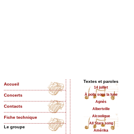
Textes et paroles
Accueil
14 juillet
À poils sous la lune
Concerts
Agnès
Contacts
Albertville
Alcoolique
Fiche technique
All Stars song
Le groupe
Amérika