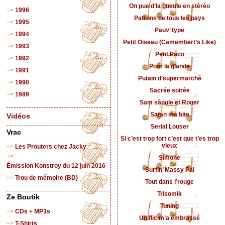
On pue d’la gueule en stéréo
1996
Patrons de tous les pays
1995
Pauv’ type
1994
Petit Oiseau (Camembert’s Like)
1993
Petit Paco
1992
Pour la glande
1991
Putain d’supermarché
1990
Sacrée soirée
1989
Sam sâoule et Roger
Satan ma bite
Vidéos
Serial Louser
Vrac
Si c’est trop fort c’est que t’es trop
vieux
Les Prouters chez Jacky
Simone
Émission Konstroy du 12 juin 2016
Surfin’ Massy Pal
Trou de mémoire (BD)
Tout dans l’rouge
Trisomik
Ze Boutik
Tuning
CDs + MP3s
Un flic m’a embrassé
T-Shirts