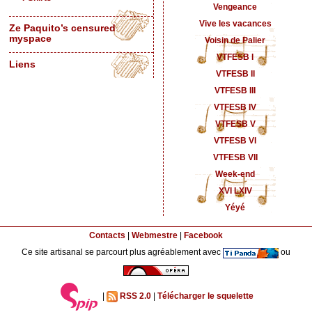
Vengeance
Vive les vacances
Ze Paquito’s censured
myspace
Voisin de Palier
VTFESB I
Liens
VTFESB II
VTFESB III
VTFESB IV
VTFESB V
VTFESB VI
VTFESB VII
Week-end
XVI LXIV
Yéyé
Contacts
|
Webmestre
|
Facebook
Ce site artisanal se parcourt plus agréablement avec
ou
|
RSS 2.0
|
Télécharger le squelette