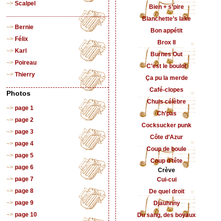
Scalpel
Bien + s’pire
Blanchette’s lake
Bernie
Bon appétit
Félix
Brox II
Karl
Burnes Out
Poireau
C’est le boulot
Thierry
Ça pu la merde
Café-clopes
Photos
Chuis célèbre
page 1
Ch’pas
page 2
Cocksucker punk
page 3
Côte d’Azur
page 4
Coup de boule
page 5
Coup d’tête
page 6
Crève
page 7
Cui-cui
page 8
De quel droit
page 9
Djauhnny
page 10
Du sang, des boyaux