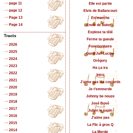
page 11
Elle est partie
page 12
Elvis de Ballancourt
Page 13
En marche
Page 14
Envie de buter…
Explose ta télé
Tracts
Ferme ta gueule
2026
Fonctionnaire
2025
Gand Jah Lucine
2024
Grégory
2023
Ha ça ira
2022
Intro
2021
J’aime pas les costards
2020
Je t’emmerde
2019
Johnny be nouze
2018
José Bové
2017
Julien le sapin
2016
J’aime pas
2015
La Flic à gros Q
2014
La Merde