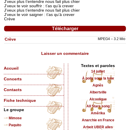
J’veux plus t’entendre nous fait plus chier
J’veux te voir souffrir : t’as qu’à crever
J’veux plus t’entendre nous fait plus chier
J’veux te voir saigner : t’as qu’à crever
Crève
Télécharger
Crève
MPEG4 – 3.2 Mio
Laisser un commentaire
Textes et paroles
Accueil
14 juillet
À poils sous la lune
Concerts
Agnès
Contacts
Albertville
Alcoolique
Fiche technique
All Stars song
Le groupe
Amérika
Mimose
Anarchie en France
Paquito
Arbeit UBER alles