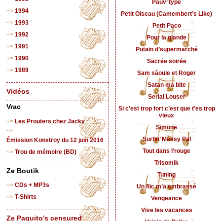
Pauv’ type
1994
Petit Oiseau (Camembert’s Like)
1993
Petit Paco
1992
Pour la glande
1991
Putain d’supermarché
1990
Sacrée soirée
1989
Sam sâoule et Roger
Satan ma bite
Vidéos
Serial Louser
Vrac
Si c’est trop fort c’est que t’es trop
vieux
Les Prouters chez Jacky
Simone
Surfin’ Massy Pal
Émission Konstroy du 12 juin 2016
Tout dans l’rouge
Trou de mémoire (BD)
Trisomik
Ze Boutik
Tuning
CDs + MP3s
Un flic m’a embrassé
T-Shirts
Vengeance
Vive les vacances
Ze Paquito’s censured