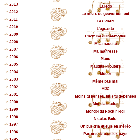
2013
Laredo
2012
Le micro du gouvernement
2011
Les Vieux
2010
L’égoaste
2009
L’homme du néantothal
2008
M la maudite
2007
Ma maîtresse
2006
Manu
2005
Maudits Prouters
2004
Médor
2003
Même pas mal
2002
MJC
2001
Moins tu penses, plus tu dépenses
2000
Mondialisation
1999
Mongol du Rock’n’Roll
1998
Nicolas Bulot
1997
On pue d’la gueule en stéréo
1996
Patrons de tous les pays
1995