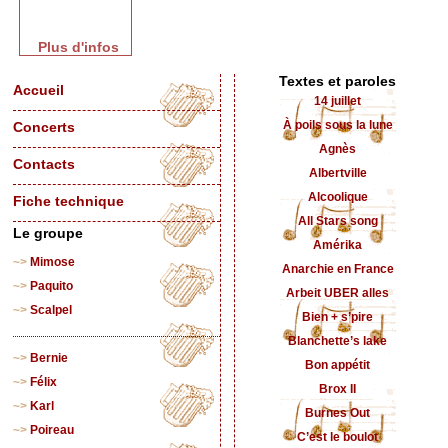
Plus d'infos
Textes et paroles
Accueil
14 juillet
À poils sous la lune
Concerts
Agnès
Contacts
Albertville
Alcoolique
Fiche technique
All Stars song
Le groupe
Amérika
Mimose
Anarchie en France
Paquito
Arbeit UBER alles
Scalpel
Bien + s’pire
Blanchette’s lake
Bernie
Bon appétit
Félix
Brox II
Karl
Burnes Out
Poireau
C’est le boulot