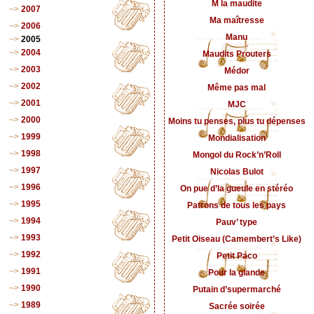
M la maudite
2007
Ma maîtresse
2006
Manu
2005
2004
Maudits Prouters
2003
Médor
2002
Même pas mal
2001
MJC
2000
Moins tu penses, plus tu dépenses
1999
Mondialisation
1998
Mongol du Rock’n’Roll
1997
Nicolas Bulot
1996
On pue d’la gueule en stéréo
1995
Patrons de tous les pays
1994
Pauv’ type
1993
Petit Oiseau (Camembert’s Like)
1992
Petit Paco
1991
Pour la glande
1990
Putain d’supermarché
1989
Sacrée soirée