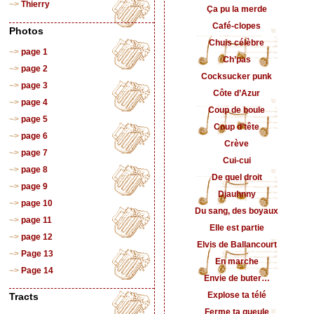
Thierry
Ça pu la merde
Café-clopes
Photos
Chuis célèbre
page 1
Ch’pas
page 2
Cocksucker punk
page 3
Côte d’Azur
page 4
Coup de boule
page 5
Coup d’tête
page 6
Crève
page 7
Cui-cui
page 8
De quel droit
page 9
Djauhnny
page 10
Du sang, des boyaux
page 11
Elle est partie
page 12
Elvis de Ballancourt
Page 13
En marche
Page 14
Envie de buter…
Explose ta télé
Tracts
Ferme ta gueule