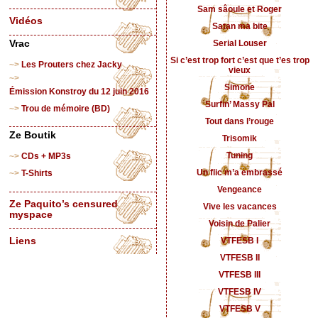
Sam sâoule et Roger
Vidéos
Satan ma bite
Serial Louser
Vrac
Si c’est trop fort c’est que t’es trop
Les Prouters chez Jacky
vieux
Simone
Émission Konstroy du 12 juin 2016
Surfin’ Massy Pal
Trou de mémoire (BD)
Tout dans l’rouge
Ze Boutik
Trisomik
Tuning
CDs + MP3s
Un flic m’a embrassé
T-Shirts
Vengeance
Ze Paquito’s censured
Vive les vacances
myspace
Voisin de Palier
Liens
VTFESB I
VTFESB II
VTFESB III
VTFESB IV
VTFESB V