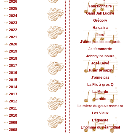
2026
Fonctionnaire
2025
Gand Jah Lucine
2024
Grégory
2023
Ha ça ira
2022
Intro
2021
J’aime pas les costards
2020
Je t’emmerde
2019
Johnny be nouze
2018
José Bové
2017
Julien le sapin
2016
J’aime pas
2015
La Flic à gros Q
2014
La Merde
2013
Laredo
2012
Le micro du gouvernement
2011
Les Vieux
2010
L’égoaste
2009
L’homme du néantothal
2008