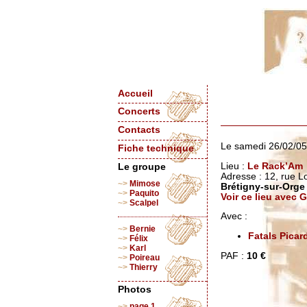
Accueil
Concerts
Contacts
Le samedi 26/02/0
Fiche technique
Lieu :
Le Rack’Am
Le groupe
Adresse : 12, rue 
Mimose
Brétigny-sur-Orge
Paquito
Voir ce lieu avec
Scalpel
Avec :
Bernie
Fatals Picar
Félix
Karl
PAF :
10 €
Poireau
Thierry
Photos
page 1