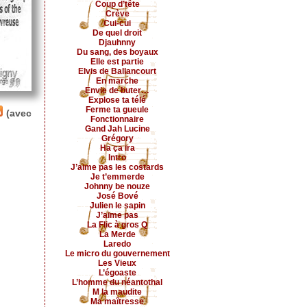
Coup d’tête
Crève
Cui-cui
De quel droit
Djauhnny
Du sang, des boyaux
Elle est partie
Elvis de Ballancourt
En marche
Envie de buter…
Explose ta télé
Ferme ta gueule
(avec
Fonctionnaire
Gand Jah Lucine
Grégory
Ha ça ira
Intro
J’aime pas les costards
Je t’emmerde
Johnny be nouze
José Bové
Julien le sapin
J’aime pas
La Flic à gros Q
La Merde
Laredo
Le micro du gouvernement
Les Vieux
L’égoaste
L’homme du néantothal
M la maudite
Ma maîtresse