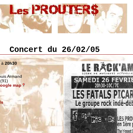
Concert du 26/02/05
5 à
20h30
Louis Armand
(91)
 Google map
ds