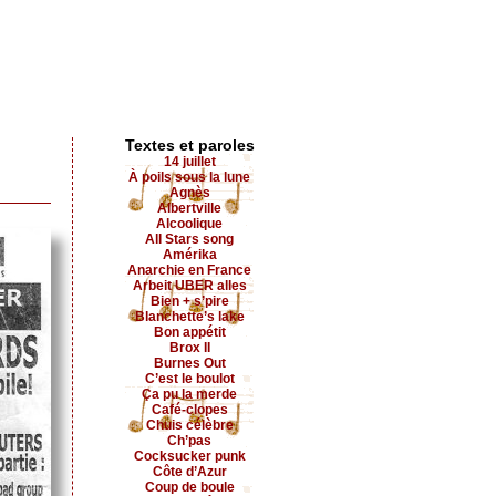
Textes et paroles
14 juillet
À poils sous la lune
Agnès
Albertville
Alcoolique
All Stars song
Amérika
Anarchie en France
Arbeit UBER alles
Bien + s’pire
Blanchette’s lake
Bon appétit
Brox II
Burnes Out
C’est le boulot
Ça pu la merde
Café-clopes
Chuis célèbre
Ch’pas
Cocksucker punk
Côte d’Azur
Coup de boule