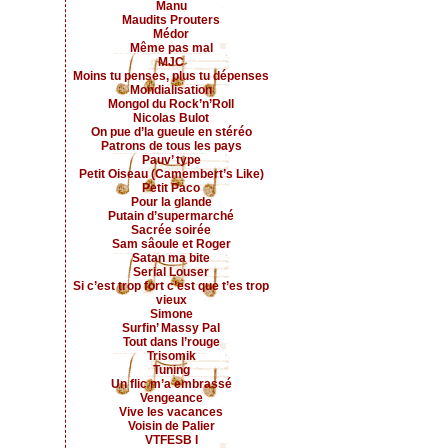
Manu
Maudits Prouters
Médor
Même pas mal
MJC
Moins tu penses, plus tu dépenses
Mondialisation
Mongol du Rock’n’Roll
Nicolas Bulot
On pue d’la gueule en stéréo
Patrons de tous les pays
Pauv’ type
Petit Oiseau (Camembert’s Like)
Petit Paco
Pour la glande
Putain d’supermarché
Sacrée soirée
Sam sâoule et Roger
Satan ma bite
Serial Louser
Si c’est trop fort c’est que t’es trop
vieux
Simone
Surfin’ Massy Pal
Tout dans l’rouge
Trisomik
Tuning
Un flic m’a embrassé
Vengeance
Vive les vacances
Voisin de Palier
VTFESB I