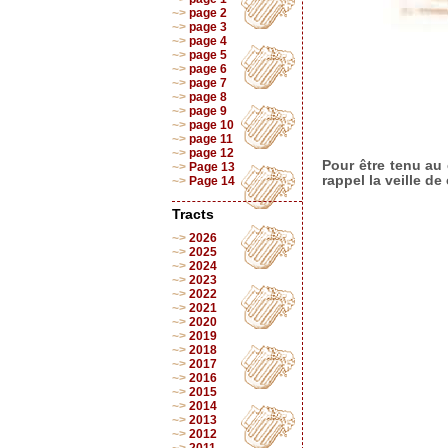
page 2
page 3
page 4
page 5
page 6
page 7
page 8
page 9
page 10
page 11
page 12
Pour être tenu au
Page 13
rappel la veille d
Page 14
Tracts
2026
2025
2024
2023
2022
2021
2020
2019
2018
2017
2016
2015
2014
2013
2012