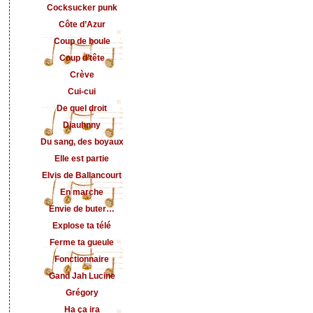
Cocksucker punk
Côte d’Azur
Coup de boule
Coup d’tête
Crève
Cui-cui
De quel droit
Djauhnny
Du sang, des boyaux
Elle est partie
Elvis de Ballancourt
En marche
Envie de buter…
Explose ta télé
Ferme ta gueule
Fonctionnaire
Gand Jah Lucine
Grégory
Ha ça ira