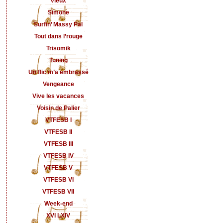
vieux
Simone
Surfin’ Massy Pal
Tout dans l’rouge
Trisomik
Tuning
Un flic m’a embrassé
Vengeance
Vive les vacances
Voisin de Palier
VTFESB I
VTFESB II
VTFESB III
VTFESB IV
VTFESB V
VTFESB VI
VTFESB VII
Week-end
XVI LXIV