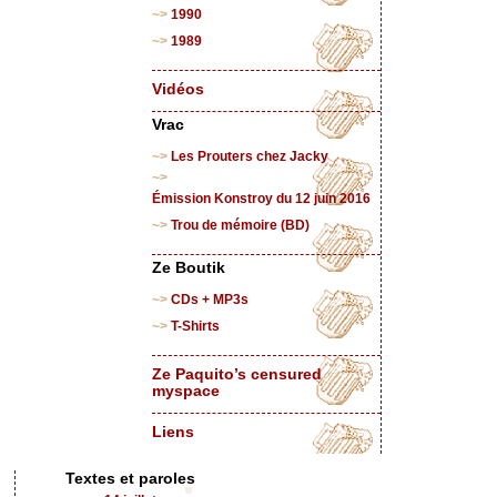
1990
1989
Vidéos
Vrac
Les Prouters chez Jacky
Émission Konstroy du 12 juin 2016
Trou de mémoire (BD)
Ze Boutik
CDs + MP3s
T-Shirts
Ze Paquito’s censured
myspace
Liens
Textes et paroles