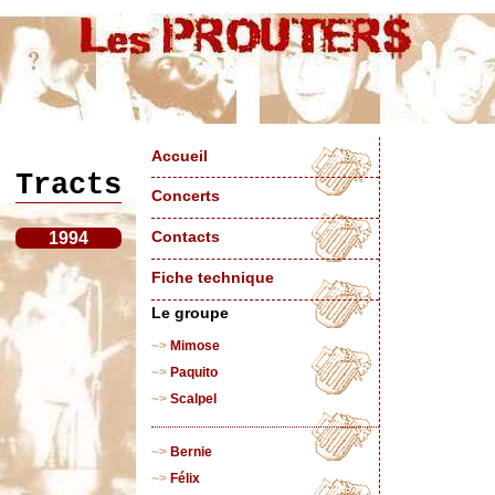
Accueil
Tracts
Concerts
1994
Contacts
Fiche technique
Le groupe
Mimose
Paquito
Scalpel
Bernie
Félix