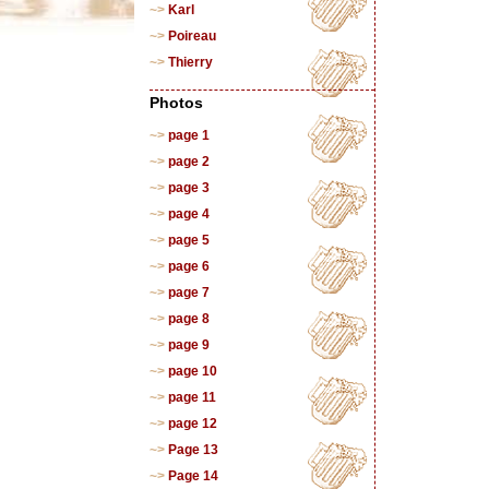
Karl
Poireau
Thierry
Photos
page 1
page 2
page 3
page 4
page 5
page 6
page 7
page 8
page 9
page 10
page 11
page 12
Page 13
Page 14