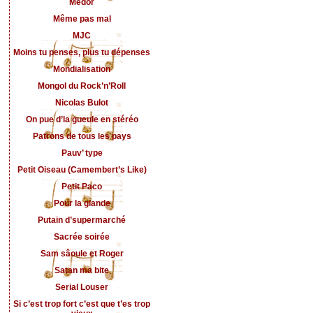
Médor
Même pas mal
MJC
Moins tu penses, plus tu dépenses
Mondialisation
Mongol du Rock’n’Roll
Nicolas Bulot
On pue d’la gueule en stéréo
Patrons de tous les pays
Pauv’ type
Petit Oiseau (Camembert’s Like)
Petit Paco
Pour la glande
Putain d’supermarché
Sacrée soirée
Sam sâoule et Roger
Satan ma bite
Serial Louser
Si c’est trop fort c’est que t’es trop