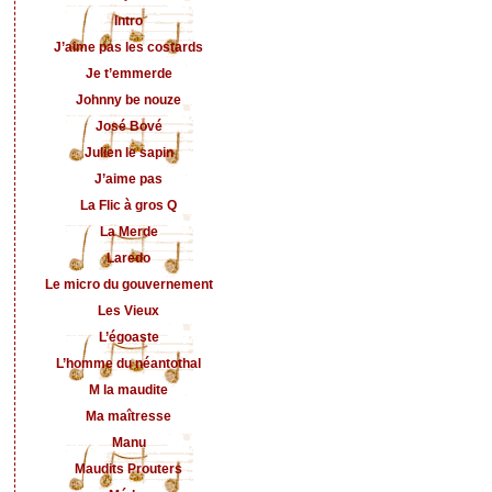
Intro
J’aime pas les costards
Je t’emmerde
Johnny be nouze
José Bové
Julien le sapin
J’aime pas
La Flic à gros Q
La Merde
Laredo
Le micro du gouvernement
Les Vieux
L’égoaste
L’homme du néantothal
M la maudite
Ma maîtresse
Manu
Maudits Prouters