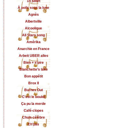
14 juillet
À poils sous la lune
Agnès
Albertville
Alcoolique
All Stars song
Amérika
Anarchie en France
Arbeit UBER alles
Bien + s’pire
Blanchette’s lake
Bon appétit
Brox II
Burnes Out
C’est le boulot
Ça pu la merde
Café-clopes
Chuis célèbre
Ch’pas