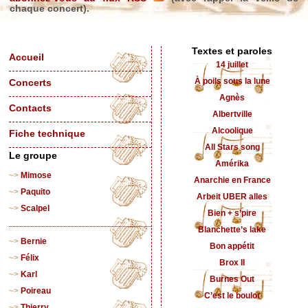
chaque concert).
Textes et paroles
Accueil
14 juillet
À poils sous la lune
Concerts
Agnès
Contacts
Albertville
Alcoolique
Fiche technique
All Stars song
Le groupe
Amérika
Mimose
Anarchie en France
Paquito
Arbeit UBER alles
Scalpel
Bien + s’pire
Blanchette’s lake
Bernie
Bon appétit
Félix
Brox II
Karl
Burnes Out
Poireau
C’est le boulot
Thierry