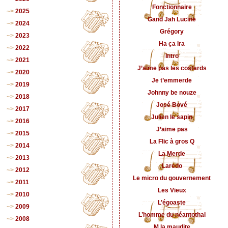
Fonctionnaire
2025
Gand Jah Lucine
2024
Grégory
2023
Ha ça ira
2022
Intro
2021
J’aime pas les costards
2020
Je t’emmerde
2019
Johnny be nouze
2018
José Bové
2017
Julien le sapin
2016
J’aime pas
2015
La Flic à gros Q
2014
La Merde
2013
Laredo
2012
Le micro du gouvernement
2011
Les Vieux
2010
L’égoaste
2009
L’homme du néantothal
2008
M la maudite