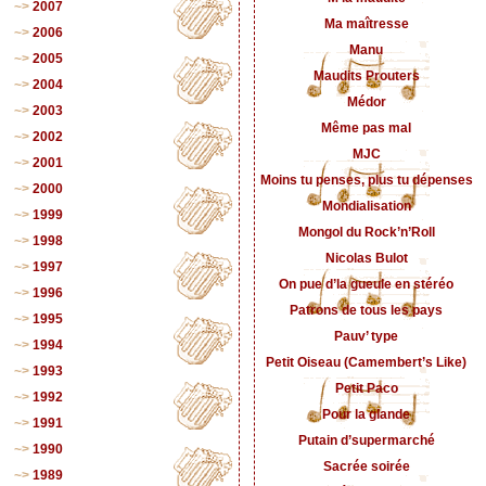
2007
Ma maîtresse
2006
Manu
2005
Maudits Prouters
2004
Médor
2003
Même pas mal
2002
MJC
2001
Moins tu penses, plus tu dépenses
2000
Mondialisation
1999
Mongol du Rock’n’Roll
1998
Nicolas Bulot
1997
On pue d’la gueule en stéréo
1996
Patrons de tous les pays
1995
Pauv’ type
1994
Petit Oiseau (Camembert’s Like)
1993
Petit Paco
1992
Pour la glande
1991
Putain d’supermarché
1990
Sacrée soirée
1989