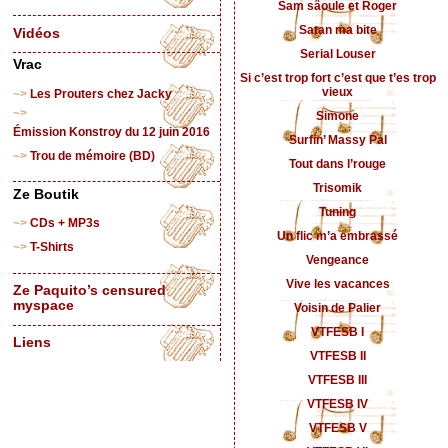
Sam sâoule et Roger
Satan ma bite
Vidéos
Serial Louser
Vrac
Si c’est trop fort c’est que t’es trop
vieux
Les Prouters chez Jacky
Simone
Émission Konstroy du 12 juin 2016
Surfin’ Massy Pal
Trou de mémoire (BD)
Tout dans l’rouge
Trisomik
Ze Boutik
Tuning
CDs + MP3s
Un flic m’a embrassé
T-Shirts
Vengeance
Vive les vacances
Ze Paquito’s censured
myspace
Voisin de Palier
VTFESB I
Liens
VTFESB II
VTFESB III
VTFESB IV
VTFESB V