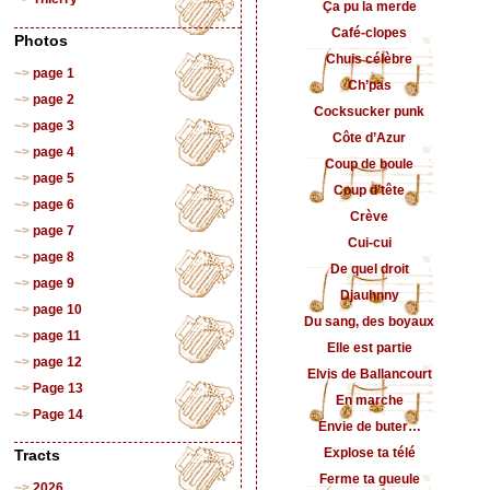
Ça pu la merde
Café-clopes
Photos
Chuis célèbre
page 1
Ch’pas
page 2
Cocksucker punk
page 3
Côte d’Azur
page 4
Coup de boule
page 5
Coup d’tête
page 6
Crève
page 7
Cui-cui
page 8
De quel droit
page 9
Djauhnny
page 10
Du sang, des boyaux
page 11
Elle est partie
page 12
Elvis de Ballancourt
Page 13
En marche
Page 14
Envie de buter…
Explose ta télé
Tracts
Ferme ta gueule
2026