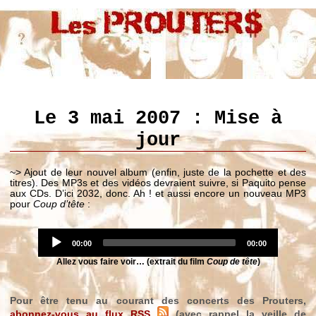
Le 3 mai 2007 : Mise à
jour
~> Ajout de leur nouvel album (enfin, juste de la pochette et des
titres). Des MP3s et des vidéos devraient suivre, si Paquito pense
aux CDs. D’ici 2032, donc. Ah ! et aussi encore un nouveau MP3
pour
Coup d’tête
:
Audio
Current
Player
Total
00:00
00:00
time
duration
Allez vous faire voir… (extrait du film
Coup de tête
)
Pour être tenu au courant des concerts des Prouters,
abonnez-vous au flux RSS
(avec rappel la veille de