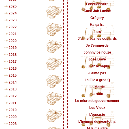
Fonctionnaire
2025
Gand Jah Lucine
2024
Grégory
2023
Ha ça ira
2022
Intro
2021
J’aime pas les costards
2020
Je t’emmerde
2019
Johnny be nouze
2018
José Bové
2017
Julien le sapin
2016
J’aime pas
2015
La Flic à gros Q
2014
La Merde
2013
Laredo
2012
Le micro du gouvernement
2011
Les Vieux
2010
L’égoaste
2009
L’homme du néantothal
2008
M la maudite