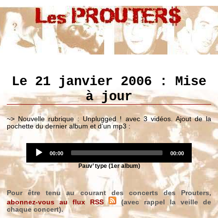
Le 21 janvier 2006 : Mise
à jour
~> Nouvelle rubrique : Unplugged ! avec 3 vidéos. Ajout de la
pochette du dernier album et d’un mp3 :
Audio
Current
Player
Total
00:00
00:00
time
duration
Pauv’ type (1er album)
Pour être tenu au courant des concerts des Prouters,
abonnez-vous au flux RSS
(avec rappel la veille de
chaque concert).