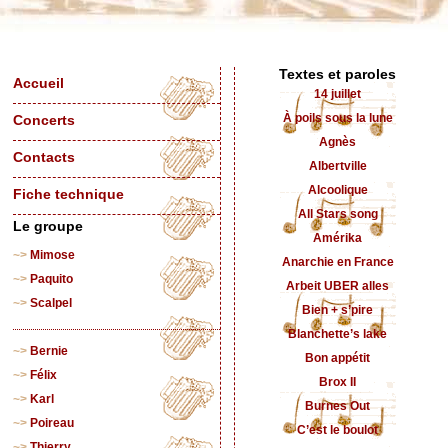
Textes et paroles
Accueil
14 juillet
À poils sous la lune
Concerts
Agnès
Contacts
Albertville
Alcoolique
Fiche technique
All Stars song
Le groupe
Amérika
Mimose
Anarchie en France
Paquito
Arbeit UBER alles
Scalpel
Bien + s’pire
Blanchette’s lake
Bernie
Bon appétit
Félix
Brox II
Karl
Burnes Out
Poireau
C’est le boulot
Thierry