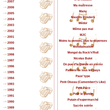
2007
Ma maîtresse
2006
Manu
2005
Maudits Prouters
2004
Médor
2003
Même pas mal
2002
MJC
2001
Moins tu penses, plus tu dépenses
2000
Mondialisation
1999
Mongol du Rock’n’Roll
1998
Nicolas Bulot
1997
On pue d’la gueule en stéréo
1996
Patrons de tous les pays
1995
Pauv’ type
1994
Petit Oiseau (Camembert’s Like)
1993
Petit Paco
1992
Pour la glande
1991
Putain d’supermarché
1990
Sacrée soirée
1989