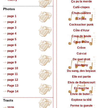
Ça pu la merde
Café-clopes
Photos
Chuis célèbre
page 1
Ch’pas
page 2
Cocksucker punk
page 3
Côte d’Azur
page 4
Coup de boule
page 5
Coup d’tête
page 6
Crève
page 7
Cui-cui
page 8
De quel droit
page 9
Djauhnny
page 10
Du sang, des boyaux
page 11
Elle est partie
page 12
Elvis de Ballancourt
Page 13
En marche
Page 14
Envie de buter…
Explose ta télé
Tracts
Ferme ta gueule
2026