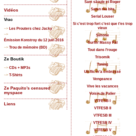
Sam sâoule et Roger
Satan ma bite
Vidéos
Serial Louser
Vrac
Si c’est trop fort c’est que t’es trop
vieux
Les Prouters chez Jacky
Simone
Émission Konstroy du 12 juin 2016
Surfin’ Massy Pal
Trou de mémoire (BD)
Tout dans l’rouge
Trisomik
Ze Boutik
Tuning
CDs + MP3s
Un flic m’a embrassé
T-Shirts
Vengeance
Vive les vacances
Ze Paquito’s censured
myspace
Voisin de Palier
VTFESB I
Liens
VTFESB II
VTFESB III
VTFESB IV
VTFESB V