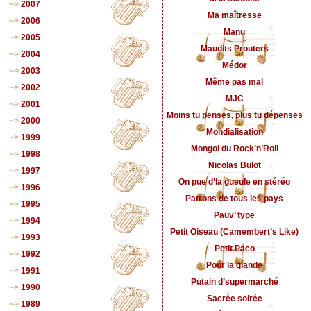
2007
Ma maîtresse
2006
Manu
2005
Maudits Prouters
2004
Médor
2003
Même pas mal
2002
MJC
2001
Moins tu penses, plus tu dépenses
2000
Mondialisation
1999
Mongol du Rock’n’Roll
1998
Nicolas Bulot
1997
On pue d’la gueule en stéréo
1996
Patrons de tous les pays
1995
Pauv’ type
1994
Petit Oiseau (Camembert’s Like)
1993
Petit Paco
1992
Pour la glande
1991
Putain d’supermarché
1990
Sacrée soirée
1989