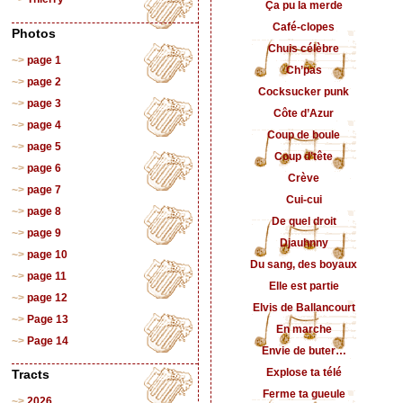
Ça pu la merde
Café-clopes
Photos
Chuis célèbre
page 1
Ch’pas
page 2
Cocksucker punk
page 3
Côte d’Azur
page 4
Coup de boule
page 5
Coup d’tête
page 6
Crève
page 7
Cui-cui
page 8
De quel droit
page 9
Djauhnny
page 10
Du sang, des boyaux
page 11
Elle est partie
page 12
Elvis de Ballancourt
Page 13
En marche
Page 14
Envie de buter…
Explose ta télé
Tracts
Ferme ta gueule
2026