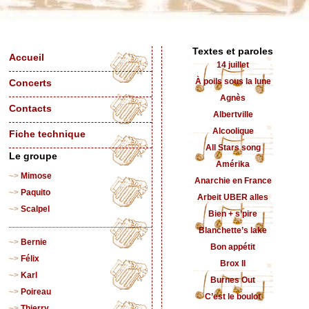
Textes et paroles
Accueil
14 juillet
À poils sous la lune
Concerts
Agnès
Contacts
Albertville
Alcoolique
Fiche technique
All Stars song
Le groupe
Amérika
Mimose
Anarchie en France
Paquito
Arbeit UBER alles
Scalpel
Bien + s’pire
Blanchette’s lake
Bernie
Bon appétit
Félix
Brox II
Karl
Burnes Out
Poireau
C’est le boulot
Thierry