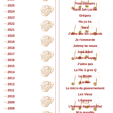
Fonctionnaire
2025
Gand Jah Lucine
2024
Grégory
2023
Ha ça ira
2022
Intro
2021
J’aime pas les costards
2020
Je t’emmerde
2019
Johnny be nouze
2018
José Bové
2017
Julien le sapin
2016
J’aime pas
2015
La Flic à gros Q
2014
La Merde
2013
Laredo
2012
Le micro du gouvernement
2011
Les Vieux
2010
L’égoaste
2009
L’homme du néantothal
2008
M la maudite