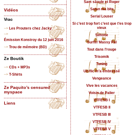
Sam sâoule et Roger
Satan ma bite
Vidéos
Serial Louser
Vrac
Si c’est trop fort c’est que t’es trop
vieux
Les Prouters chez Jacky
Simone
Émission Konstroy du 12 juin 2016
Surfin’ Massy Pal
Trou de mémoire (BD)
Tout dans l’rouge
Trisomik
Ze Boutik
Tuning
CDs + MP3s
Un flic m’a embrassé
T-Shirts
Vengeance
Vive les vacances
Ze Paquito’s censured
myspace
Voisin de Palier
VTFESB I
Liens
VTFESB II
VTFESB III
VTFESB IV
VTFESB V