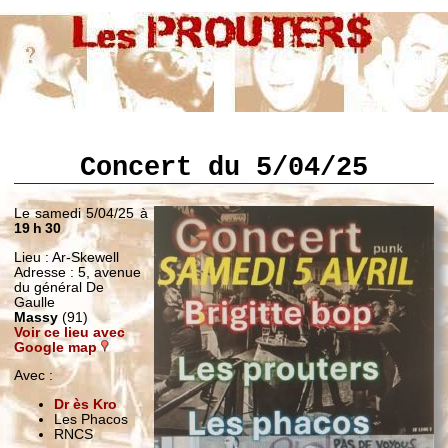
Concert du 5/04/25
Le samedi 5/04/25 à
19 h 30
Lieu : Ar-Skewell
Adresse : 5, avenue
du général De
Gaulle
Massy
(91)
Voir ce lieu avec
Google map
Avec :
Dr ès Kro
Les Phacos
RNCS