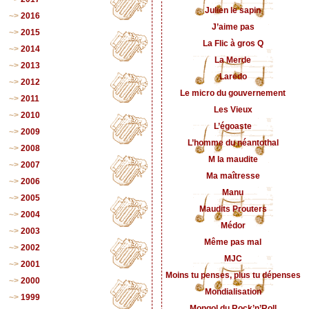
Julien le sapin
2016
J’aime pas
2015
La Flic à gros Q
2014
La Merde
2013
Laredo
2012
Le micro du gouvernement
2011
Les Vieux
2010
L’égoaste
2009
L’homme du néantothal
2008
M la maudite
2007
Ma maîtresse
2006
Manu
2005
Maudits Prouters
2004
Médor
2003
Même pas mal
2002
MJC
2001
Moins tu penses, plus tu dépenses
2000
Mondialisation
1999
Mongol du Rock’n’Roll