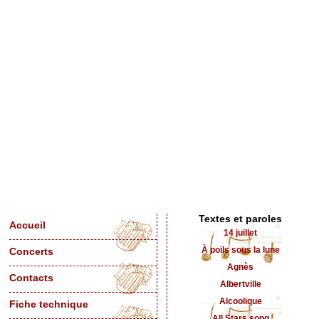
Textes et paroles
Accueil
14 juillet
À poils sous la lune
Concerts
Agnès
Contacts
Albertville
Alcoolique
Fiche technique
All Stars song