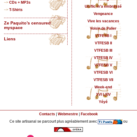
CDs + MP3s
Un flic m’a embrassé
T-Shirts
Vengeance
Vive les vacances
Ze Paquito’s censured
myspace
Voisin de Palier
VTFESB I
Liens
VTFESB II
VTFESB III
VTFESB IV
VTFESB V
VTFESB VI
VTFESB VII
Week-end
XVI LXIV
Yéyé
Contacts
|
Webmestre
|
Facebook
Ce site artisanal se parcourt plus agréablement avec
ou