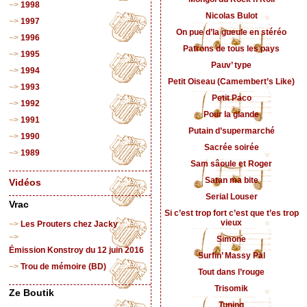
1998
Nicolas Bulot
1997
On pue d’la gueule en stéréo
1996
Patrons de tous les pays
1995
Pauv’ type
1994
Petit Oiseau (Camembert’s Like)
1993
Petit Paco
1992
Pour la glande
1991
Putain d’supermarché
1990
Sacrée soirée
1989
Sam sâoule et Roger
Satan ma bite
Vidéos
Serial Louser
Vrac
Si c’est trop fort c’est que t’es trop
vieux
Les Prouters chez Jacky
Simone
Émission Konstroy du 12 juin 2016
Surfin’ Massy Pal
Trou de mémoire (BD)
Tout dans l’rouge
Trisomik
Ze Boutik
Tuning