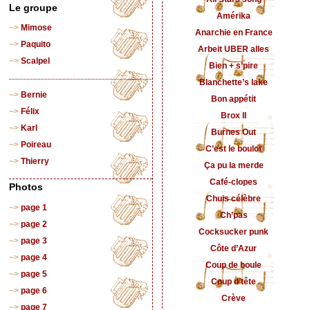
Le groupe
Amérika
Mimose
Anarchie en France
Paquito
Arbeit UBER alles
Scalpel
Bien + s’pire
Blanchette’s lake
Bernie
Bon appétit
Félix
Brox II
Karl
Burnes Out
Poireau
C’est le boulot
Thierry
Ça pu la merde
Café-clopes
Photos
Chuis célèbre
page 1
Ch’pas
page 2
Cocksucker punk
page 3
Côte d’Azur
page 4
Coup de boule
page 5
Coup d’tête
page 6
Crève
page 7