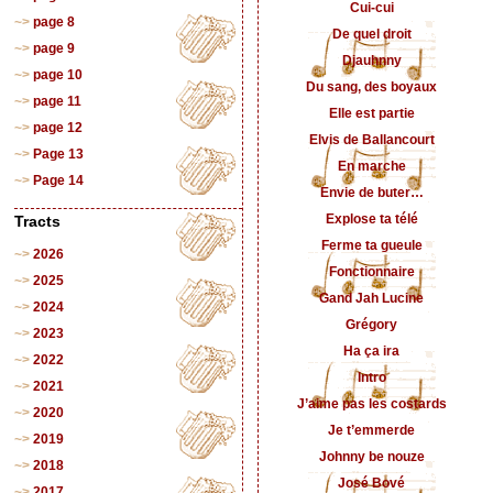
Cui-cui
page 8
De quel droit
page 9
Djauhnny
page 10
Du sang, des boyaux
page 11
Elle est partie
page 12
Elvis de Ballancourt
Page 13
En marche
Page 14
Envie de buter…
Explose ta télé
Tracts
Ferme ta gueule
2026
Fonctionnaire
2025
Gand Jah Lucine
2024
Grégory
2023
Ha ça ira
2022
Intro
2021
J’aime pas les costards
2020
Je t’emmerde
2019
Johnny be nouze
2018
José Bové
2017