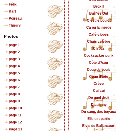
Félix
Brox II
Karl
Burnes Out
Poireau
C’est le boulot
Thierry
Ça pu la merde
Café-clopes
Photos
Chuis célèbre
page 1
Ch’pas
page 2
Cocksucker punk
page 3
Côte d’Azur
page 4
Coup de boule
page 5
Coup d’tête
page 6
Crève
page 7
Cui-cui
page 8
De quel droit
page 9
Djauhnny
page 10
Du sang, des boyaux
page 11
Elle est partie
page 12
Elvis de Ballancourt
Page 13