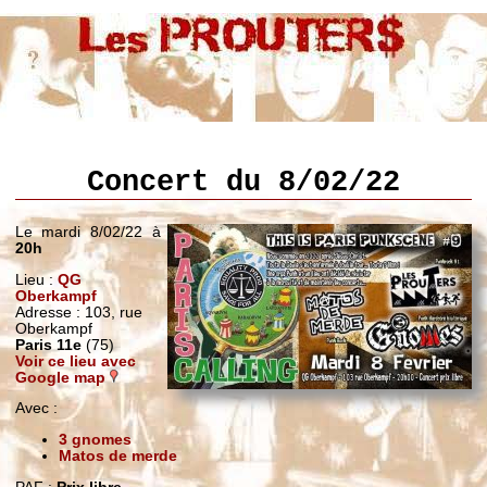
Concert du 8/02/22
Le mardi 8/02/22 à
20h
Lieu :
QG
Oberkampf
Adresse : 103, rue
Oberkampf
Paris 11e
(75)
Voir ce lieu avec
Google map
Avec :
3 gnomes
Matos de merde