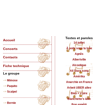
Textes et paroles
Accueil
14 juillet
À poils sous la lune
Concerts
Agnès
Contacts
Albertville
Alcoolique
Fiche technique
All Stars song
Le groupe
Amérika
Mimose
Anarchie en France
Paquito
Arbeit UBER alles
Scalpel
Bien + s’pire
Blanchette’s lake
Bernie
Bon appétit