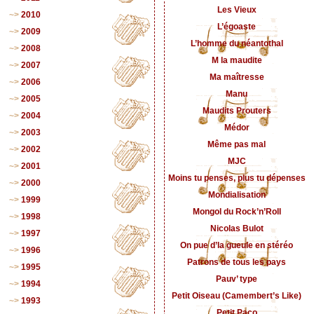
Les Vieux
2010
L’égoaste
2009
L’homme du néantothal
2008
M la maudite
2007
Ma maîtresse
2006
Manu
2005
Maudits Prouters
2004
Médor
2003
Même pas mal
2002
MJC
2001
Moins tu penses, plus tu dépenses
2000
Mondialisation
1999
Mongol du Rock’n’Roll
1998
Nicolas Bulot
1997
On pue d’la gueule en stéréo
1996
Patrons de tous les pays
1995
Pauv’ type
1994
Petit Oiseau (Camembert’s Like)
1993
Petit Paco