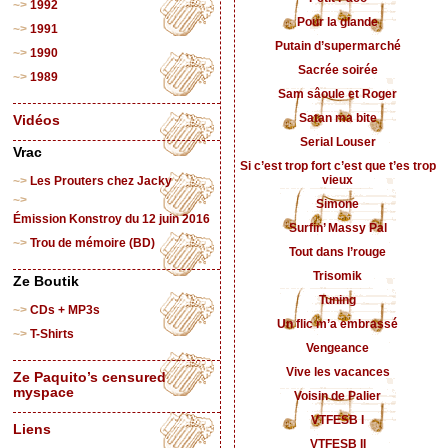
1992
Pour la glande
1991
Putain d’supermarché
1990
Sacrée soirée
1989
Sam sâoule et Roger
Satan ma bite
Vidéos
Serial Louser
Vrac
Si c’est trop fort c’est que t’es trop
vieux
Les Prouters chez Jacky
Simone
Émission Konstroy du 12 juin 2016
Surfin’ Massy Pal
Trou de mémoire (BD)
Tout dans l’rouge
Trisomik
Ze Boutik
Tuning
CDs + MP3s
Un flic m’a embrassé
T-Shirts
Vengeance
Vive les vacances
Ze Paquito’s censured
myspace
Voisin de Palier
VTFESB I
Liens
VTFESB II