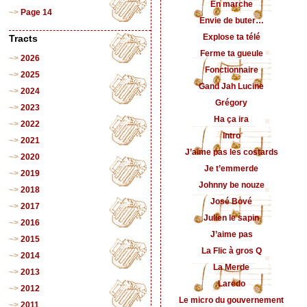
En marche
Page 14
Envie de buter…
Explose ta télé
Tracts
Ferme ta gueule
2026
Fonctionnaire
2025
Gand Jah Lucine
2024
Grégory
2023
Ha ça ira
2022
Intro
2021
J’aime pas les costards
2020
Je t’emmerde
2019
Johnny be nouze
2018
José Bové
2017
Julien le sapin
2016
J’aime pas
2015
La Flic à gros Q
2014
La Merde
2013
Laredo
2012
Le micro du gouvernement
2011