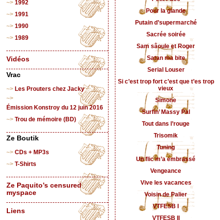
1992
Pour la glande
1991
Putain d’supermarché
1990
Sacrée soirée
1989
Sam sâoule et Roger
Satan ma bite
Vidéos
Serial Louser
Vrac
Si c’est trop fort c’est que t’es trop
vieux
Les Prouters chez Jacky
Simone
Émission Konstroy du 12 juin 2016
Surfin’ Massy Pal
Trou de mémoire (BD)
Tout dans l’rouge
Trisomik
Ze Boutik
Tuning
CDs + MP3s
Un flic m’a embrassé
T-Shirts
Vengeance
Vive les vacances
Ze Paquito’s censured
myspace
Voisin de Palier
VTFESB I
Liens
VTFESB II