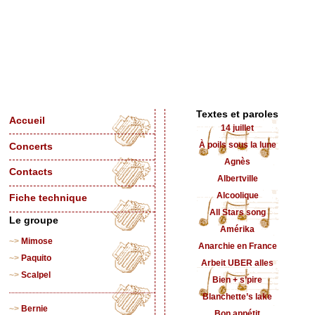
Textes et paroles
Accueil
14 juillet
À poils sous la lune
Concerts
Agnès
Contacts
Albertville
Alcoolique
Fiche technique
All Stars song
Le groupe
Amérika
Mimose
Anarchie en France
Paquito
Arbeit UBER alles
Scalpel
Bien + s’pire
Blanchette’s lake
Bernie
Bon appétit