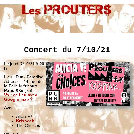
Concert du 7/10/21
Le jeudi 7/10/21 à
20
h
Lieu : Punk Paradise
Adresse : 44, rue de
la Folie Méricourt
Paris XXe
(75)
Voir ce lieu avec
Google map
Avec :
Alicia F !
Krispeak
The Choices