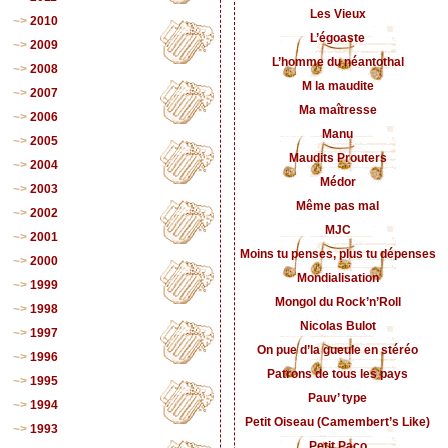
Les Vieux
2010
L’égoaste
2009
L’homme du néantothal
2008
M la maudite
2007
Ma maîtresse
2006
Manu
2005
Maudits Prouters
2004
Médor
2003
Même pas mal
2002
MJC
2001
Moins tu penses, plus tu dépenses
2000
Mondialisation
1999
Mongol du Rock’n’Roll
1998
Nicolas Bulot
1997
On pue d’la gueule en stéréo
1996
Patrons de tous les pays
1995
Pauv’ type
1994
Petit Oiseau (Camembert’s Like)
1993
Petit Paco