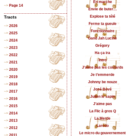
En marche
Page 14
Envie de buter…
Explose ta télé
Tracts
Ferme ta gueule
2026
Fonctionnaire
2025
Gand Jah Lucine
2024
Grégory
2023
Ha ça ira
2022
Intro
2021
J’aime pas les costards
2020
Je t’emmerde
2019
Johnny be nouze
2018
José Bové
2017
Julien le sapin
2016
J’aime pas
2015
La Flic à gros Q
2014
La Merde
2013
Laredo
2012
Le micro du gouvernement
2011