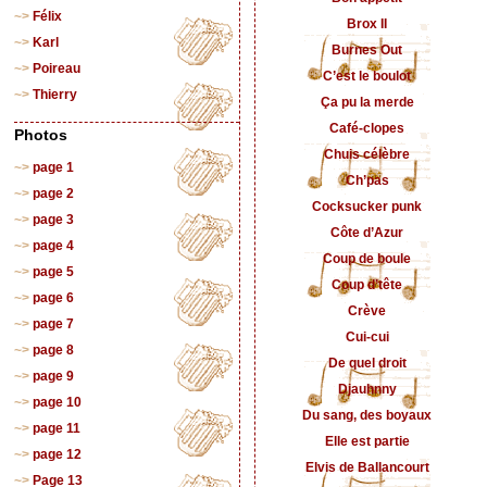
Félix
Brox II
Karl
Burnes Out
Poireau
C’est le boulot
Thierry
Ça pu la merde
Café-clopes
Photos
Chuis célèbre
page 1
Ch’pas
page 2
Cocksucker punk
page 3
Côte d’Azur
page 4
Coup de boule
page 5
Coup d’tête
page 6
Crève
page 7
Cui-cui
page 8
De quel droit
page 9
Djauhnny
page 10
Du sang, des boyaux
page 11
Elle est partie
page 12
Elvis de Ballancourt
Page 13