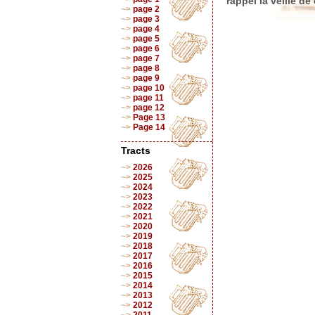
rappel la veille d
page 2
page 3
page 4
page 5
page 6
page 7
page 8
page 9
page 10
page 11
page 12
Page 13
Page 14
Tracts
2026
2025
2024
2023
2022
2021
2020
2019
2018
2017
2016
2015
2014
2013
2012