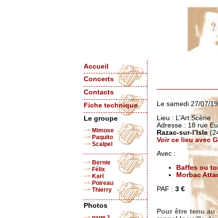
Accueil
Concerts
Contacts
Le samedi 27/07/1
Fiche technique
Lieu : L’Art Scène
Le groupe
Adresse : 18 rue E
Mimose
Razac-sur-l’Isle
(2
Paquito
Voir ce lieu avec
Scalpel
Avec :
Bernie
Baffes ou to
Félix
Morbac Atta
Karl
Poireau
PAF :
3 €
Thierry
Photos
Pour être tenu au
page 1