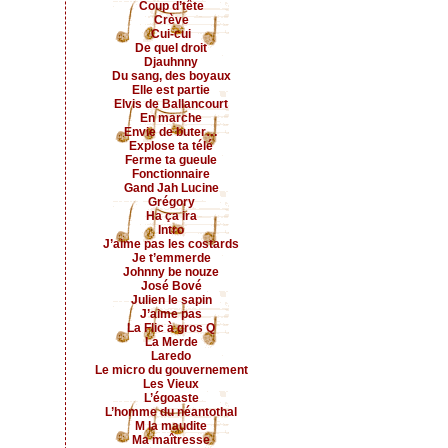
Coup d’tête
Crève
Cui-cui
De quel droit
Djauhnny
Du sang, des boyaux
Elle est partie
Elvis de Ballancourt
En marche
Envie de buter…
Explose ta télé
Ferme ta gueule
Fonctionnaire
Gand Jah Lucine
Grégory
Ha ça ira
Intro
J’aime pas les costards
Je t’emmerde
Johnny be nouze
José Bové
Julien le sapin
J’aime pas
La Flic à gros Q
La Merde
Laredo
Le micro du gouvernement
Les Vieux
L’égoaste
L’homme du néantothal
M la maudite
Ma maîtresse