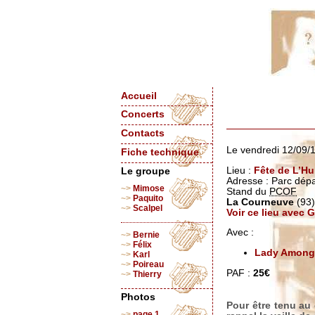
Accueil
Concerts
Contacts
Le vendredi 12/09/
Fiche technique
Lieu :
Fête de L’H
Le groupe
Adresse : Parc dép
Mimose
Stand du
PCOF
Paquito
La Courneuve
(93)
Scalpel
Voir ce lieu avec
Avec :
Bernie
Félix
Lady Among
Karl
Poireau
PAF :
25€
Thierry
Photos
Pour être tenu au
page 1