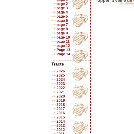
rappel la veille d
page 2
page 3
page 4
page 5
page 6
page 7
page 8
page 9
page 10
page 11
page 12
Page 13
Page 14
Tracts
2026
2025
2024
2023
2022
2021
2020
2019
2018
2017
2016
2015
2014
2013
2012