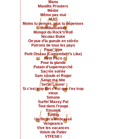
Manu
Maudits Prouters
Médor
Même pas mal
MJC
Moins tu penses, plus tu dépenses
Mondialisation
Mongol du Rock’n’Roll
Nicolas Bulot
On pue d’la gueule en stéréo
Patrons de tous les pays
Pauv’ type
Petit Oiseau (Camembert’s Like)
Petit Paco
Pour la glande
Putain d’supermarché
Sacrée soirée
Sam sâoule et Roger
Satan ma bite
Serial Louser
Si c’est trop fort c’est que t’es trop
vieux
Simone
Surfin’ Massy Pal
Tout dans l’rouge
Trisomik
Tuning
Un flic m’a embrassé
Vengeance
Vive les vacances
Voisin de Palier
VTFESB I