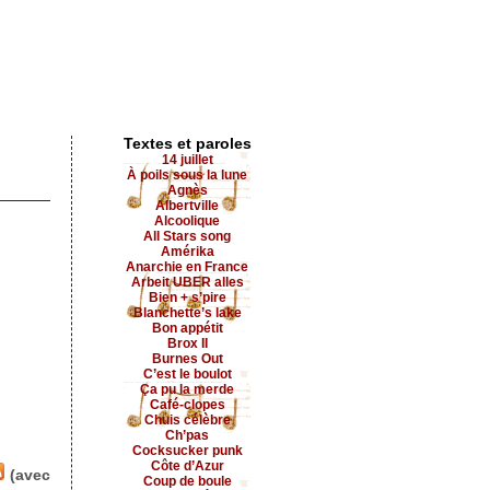
Textes et paroles
14 juillet
À poils sous la lune
Agnès
Albertville
Alcoolique
All Stars song
Amérika
Anarchie en France
Arbeit UBER alles
Bien + s’pire
Blanchette’s lake
Bon appétit
Brox II
Burnes Out
C’est le boulot
Ça pu la merde
Café-clopes
Chuis célèbre
Ch’pas
Cocksucker punk
Côte d’Azur
(avec
Coup de boule