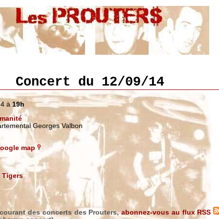
Concert du 12/09/14
14 à
19h
umanité
artemental Georges Valbon
 Google map
 Tigers
 courant des concerts des Prouters,
abonnez-vous au flux RSS