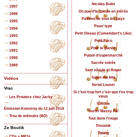
Nicolas Bulot
1997
On pue d’la gueule en stéréo
1996
Patrons de tous les pays
1995
Pauv’ type
1994
Petit Oiseau (Camembert’s Like)
1993
Petit Paco
1992
Pour la glande
1991
Putain d’supermarché
1990
Sacrée soirée
1989
Sam sâoule et Roger
Satan ma bite
Vidéos
Serial Louser
Vrac
Si c’est trop fort c’est que t’es trop
vieux
Les Prouters chez Jacky
Simone
Émission Konstroy du 12 juin 2016
Surfin’ Massy Pal
Trou de mémoire (BD)
Tout dans l’rouge
Trisomik
Ze Boutik
Tuning
CDs + MP3s