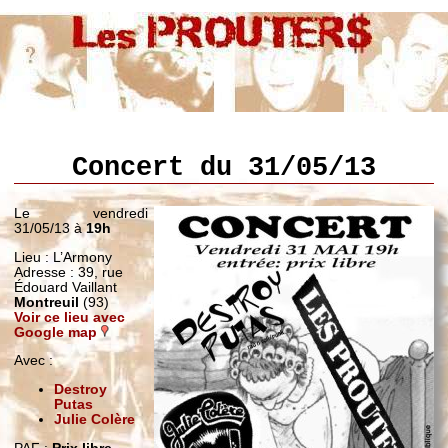
Concert du 31/05/13
Le vendredi
31/05/13 à
19h
Lieu : L’Armony
Adresse : 39, rue
Édouard Vaillant
Montreuil
(93)
Voir ce lieu avec
Google map
Avec :
Destroy
Putas
Julie Colère