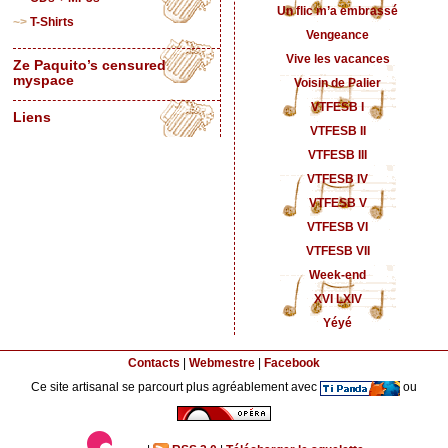
Un flic m’a embrassé
T-Shirts
Vengeance
Vive les vacances
Ze Paquito’s censured
myspace
Voisin de Palier
VTFESB I
Liens
VTFESB II
VTFESB III
VTFESB IV
VTFESB V
VTFESB VI
VTFESB VII
Week-end
XVI LXIV
Yéyé
Contacts
|
Webmestre
|
Facebook
Ce site artisanal se parcourt plus agréablement avec
ou