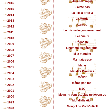
Julien le sapin
2016
J’aime pas
2015
La Flic à gros Q
2014
La Merde
2013
Laredo
2012
Le micro du gouvernement
2011
Les Vieux
2010
L’égoaste
2009
L’homme du néantothal
2008
M la maudite
2007
Ma maîtresse
2006
Manu
2005
Maudits Prouters
2004
Médor
2003
Même pas mal
2002
MJC
2001
Moins tu penses, plus tu dépenses
2000
Mondialisation
1999
Mongol du Rock’n’Roll
1998