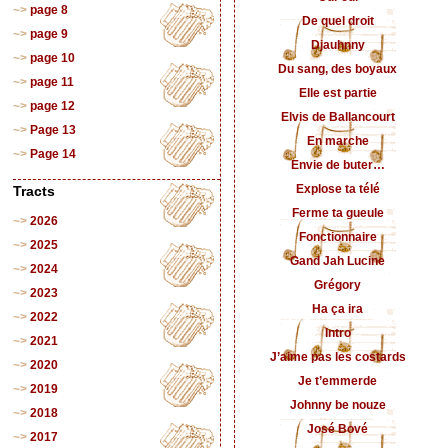
page 8
De quel droit
page 9
Djauhnny
page 10
Du sang, des boyaux
page 11
Elle est partie
page 12
Elvis de Ballancourt
Page 13
En marche
Page 14
Envie de buter…
Explose ta télé
Tracts
Ferme ta gueule
2026
Fonctionnaire
2025
Gand Jah Lucine
2024
Grégory
2023
Ha ça ira
2022
Intro
2021
J’aime pas les costards
2020
Je t’emmerde
2019
Johnny be nouze
2018
José Bové
2017