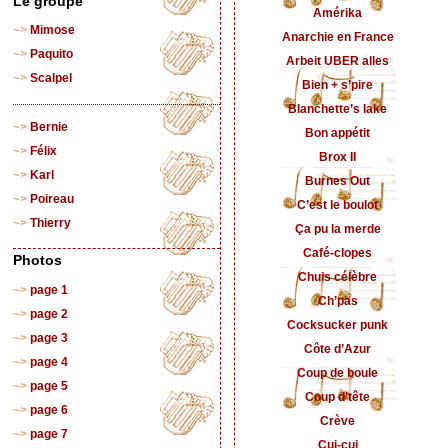
Le groupe
Amérika
Mimose
Anarchie en France
Paquito
Arbeit UBER alles
Scalpel
Bien + s’pire
Blanchette’s lake
Bernie
Bon appétit
Félix
Brox II
Karl
Burnes Out
Poireau
C’est le boulot
Thierry
Ça pu la merde
Café-clopes
Photos
Chuis célèbre
page 1
Ch’pas
page 2
Cocksucker punk
page 3
Côte d’Azur
page 4
Coup de boule
page 5
Coup d’tête
page 6
Crève
page 7
Cui-cui