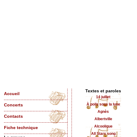
Textes et paroles
Accueil
14 juillet
À poils sous la lune
Concerts
Agnès
Contacts
Albertville
Alcoolique
Fiche technique
All Stars song