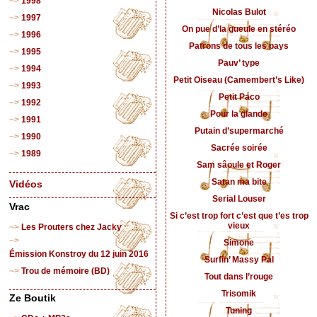
1998
Nicolas Bulot
1997
On pue d’la gueule en stéréo
1996
Patrons de tous les pays
1995
Pauv’ type
1994
Petit Oiseau (Camembert’s Like)
1993
Petit Paco
1992
Pour la glande
1991
Putain d’supermarché
1990
Sacrée soirée
1989
Sam sâoule et Roger
Satan ma bite
Vidéos
Serial Louser
Vrac
Si c’est trop fort c’est que t’es trop
vieux
Les Prouters chez Jacky
Simone
Émission Konstroy du 12 juin 2016
Surfin’ Massy Pal
Trou de mémoire (BD)
Tout dans l’rouge
Trisomik
Ze Boutik
Tuning