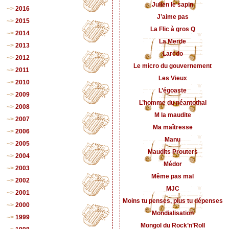
Julien le sapin
2016
J’aime pas
2015
La Flic à gros Q
2014
La Merde
2013
Laredo
2012
Le micro du gouvernement
2011
Les Vieux
2010
L’égoaste
2009
L’homme du néantothal
2008
M la maudite
2007
Ma maîtresse
2006
Manu
2005
Maudits Prouters
2004
Médor
2003
Même pas mal
2002
MJC
2001
Moins tu penses, plus tu dépenses
2000
Mondialisation
1999
Mongol du Rock’n’Roll