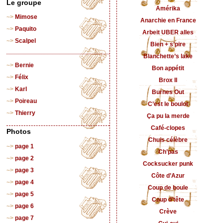
Le groupe
Amérika
Mimose
Anarchie en France
Paquito
Arbeit UBER alles
Scalpel
Bien + s’pire
Blanchette’s lake
Bernie
Bon appétit
Félix
Brox II
Karl
Burnes Out
Poireau
C’est le boulot
Thierry
Ça pu la merde
Café-clopes
Photos
Chuis célèbre
page 1
Ch’pas
page 2
Cocksucker punk
page 3
Côte d’Azur
page 4
Coup de boule
page 5
Coup d’tête
page 6
Crève
page 7