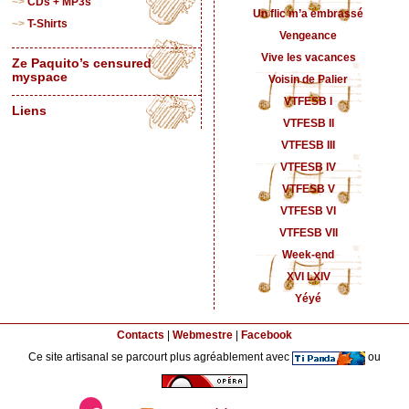
CDs + MP3s
Un flic m’a embrassé
T-Shirts
Vengeance
Vive les vacances
Ze Paquito’s censured
myspace
Voisin de Palier
VTFESB I
Liens
VTFESB II
VTFESB III
VTFESB IV
VTFESB V
VTFESB VI
VTFESB VII
Week-end
XVI LXIV
Yéyé
Contacts
|
Webmestre
|
Facebook
Ce site artisanal se parcourt plus agréablement avec
ou