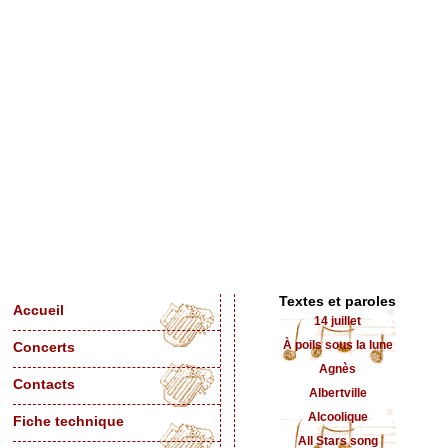
Textes et paroles
Accueil
14 juillet
À poils sous la lune
Concerts
Agnès
Contacts
Albertville
Alcoolique
Fiche technique
All Stars song