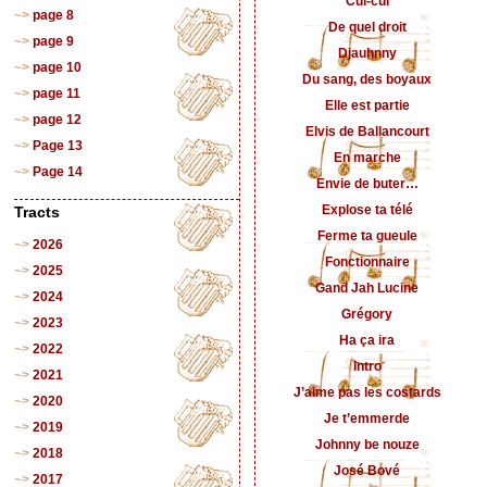
Cui-cui
page 8
De quel droit
page 9
Djauhnny
page 10
Du sang, des boyaux
page 11
Elle est partie
page 12
Elvis de Ballancourt
Page 13
En marche
Page 14
Envie de buter…
Explose ta télé
Tracts
Ferme ta gueule
2026
Fonctionnaire
2025
Gand Jah Lucine
2024
Grégory
2023
Ha ça ira
2022
Intro
2021
J’aime pas les costards
2020
Je t’emmerde
2019
Johnny be nouze
2018
José Bové
2017