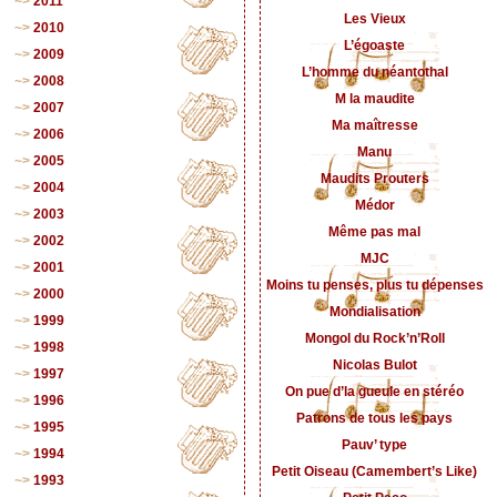
2011
Les Vieux
2010
L’égoaste
2009
L’homme du néantothal
2008
M la maudite
2007
Ma maîtresse
2006
Manu
2005
Maudits Prouters
2004
Médor
2003
Même pas mal
2002
MJC
2001
Moins tu penses, plus tu dépenses
2000
Mondialisation
1999
Mongol du Rock’n’Roll
1998
Nicolas Bulot
1997
On pue d’la gueule en stéréo
1996
Patrons de tous les pays
1995
Pauv’ type
1994
Petit Oiseau (Camembert’s Like)
1993