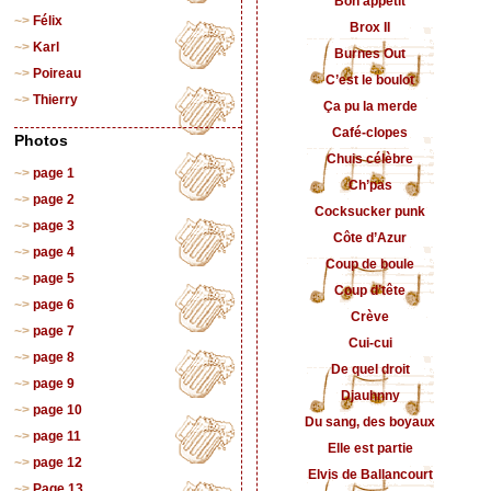
Bon appétit
Félix
Brox II
Karl
Burnes Out
Poireau
C’est le boulot
Thierry
Ça pu la merde
Café-clopes
Photos
Chuis célèbre
page 1
Ch’pas
page 2
Cocksucker punk
page 3
Côte d’Azur
page 4
Coup de boule
page 5
Coup d’tête
page 6
Crève
page 7
Cui-cui
page 8
De quel droit
page 9
Djauhnny
page 10
Du sang, des boyaux
page 11
Elle est partie
page 12
Elvis de Ballancourt
Page 13