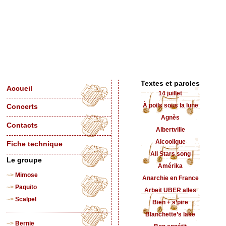
Textes et paroles
Accueil
14 juillet
À poils sous la lune
Concerts
Agnès
Contacts
Albertville
Alcoolique
Fiche technique
All Stars song
Le groupe
Amérika
Mimose
Anarchie en France
Paquito
Arbeit UBER alles
Scalpel
Bien + s’pire
Blanchette’s lake
Bernie