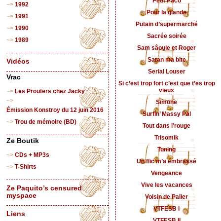
Petit Paco
1992
Pour la glande
1991
Putain d’supermarché
1990
Sacrée soirée
1989
Sam sâoule et Roger
Satan ma bite
Vidéos
Serial Louser
Vrac
Si c’est trop fort c’est que t’es trop
vieux
Les Prouters chez Jacky
Simone
Émission Konstroy du 12 juin 2016
Surfin’ Massy Pal
Trou de mémoire (BD)
Tout dans l’rouge
Trisomik
Ze Boutik
Tuning
CDs + MP3s
Un flic m’a embrassé
T-Shirts
Vengeance
Vive les vacances
Ze Paquito’s censured
myspace
Voisin de Palier
VTFESB I
Liens
VTFESB II