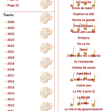
En marche
Page 14
Envie de buter…
Explose ta télé
Tracts
Ferme ta gueule
2026
Fonctionnaire
2025
Gand Jah Lucine
2024
Grégory
2023
Ha ça ira
2022
Intro
2021
J’aime pas les costards
2020
Je t’emmerde
2019
Johnny be nouze
2018
José Bové
2017
Julien le sapin
2016
J’aime pas
2015
La Flic à gros Q
2014
La Merde
2013
Laredo
2012
Le micro du gouvernement