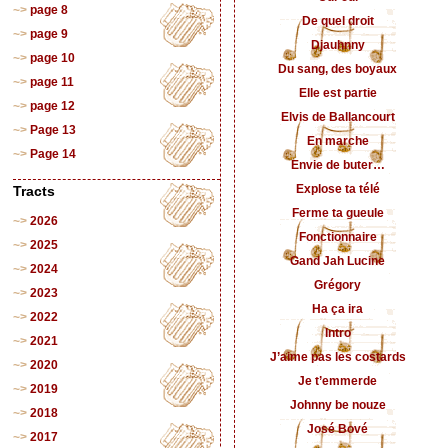
page 8
De quel droit
page 9
Djauhnny
page 10
Du sang, des boyaux
page 11
Elle est partie
page 12
Elvis de Ballancourt
Page 13
En marche
Page 14
Envie de buter…
Explose ta télé
Tracts
Ferme ta gueule
2026
Fonctionnaire
2025
Gand Jah Lucine
2024
Grégory
2023
Ha ça ira
2022
Intro
2021
J’aime pas les costards
2020
Je t’emmerde
2019
Johnny be nouze
2018
José Bové
2017