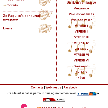
Un flic m’a embrassé
T-Shirts
Vengeance
Vive les vacances
Ze Paquito’s censured
myspace
Voisin de Palier
VTFESB I
Liens
VTFESB II
VTFESB III
VTFESB IV
VTFESB V
VTFESB VI
VTFESB VII
Week-end
XVI LXIV
Yéyé
Contacts
|
Webmestre
|
Facebook
Ce site artisanal se parcourt plus agréablement avec
ou