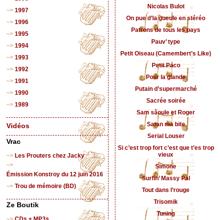
Nicolas Bulot
1997
On pue d’la gueule en stéréo
1996
Patrons de tous les pays
1995
Pauv’ type
1994
Petit Oiseau (Camembert’s Like)
1993
Petit Paco
1992
Pour la glande
1991
Putain d’supermarché
1990
Sacrée soirée
1989
Sam sâoule et Roger
Satan ma bite
Vidéos
Serial Louser
Vrac
Si c’est trop fort c’est que t’es trop
vieux
Les Prouters chez Jacky
Simone
Émission Konstroy du 12 juin 2016
Surfin’ Massy Pal
Trou de mémoire (BD)
Tout dans l’rouge
Trisomik
Ze Boutik
Tuning
CDs + MP3s