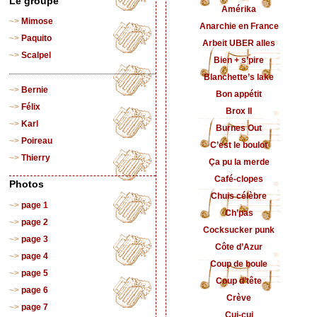
Le groupe
Amérika
Mimose
Anarchie en France
Paquito
Arbeit UBER alles
Scalpel
Bien + s’pire
Blanchette’s lake
Bernie
Bon appétit
Félix
Brox II
Karl
Burnes Out
Poireau
C’est le boulot
Thierry
Ça pu la merde
Café-clopes
Photos
Chuis célèbre
page 1
Ch’pas
page 2
Cocksucker punk
page 3
Côte d’Azur
page 4
Coup de boule
page 5
Coup d’tête
page 6
Crève
page 7
Cui-cui