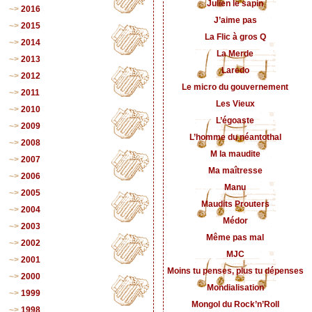
Julien le sapin
2016
J’aime pas
2015
La Flic à gros Q
2014
La Merde
2013
Laredo
2012
Le micro du gouvernement
2011
Les Vieux
2010
L’égoaste
2009
L’homme du néantothal
2008
M la maudite
2007
Ma maîtresse
2006
Manu
2005
Maudits Prouters
2004
Médor
2003
Même pas mal
2002
MJC
2001
Moins tu penses, plus tu dépenses
2000
Mondialisation
1999
Mongol du Rock’n’Roll
1998