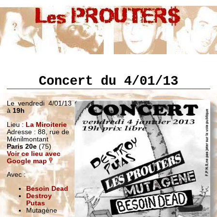
Concert du 4/01/13
Le vendredi 4/01/13
à
19h
Lieu :
La Miroiterie
Adresse : 88, rue de
Ménilmontant
Paris 20e
(75)
Voir ce lieu avec
Google map
Avec :
Besoin Dead
Destroy
Putas
Mutagène