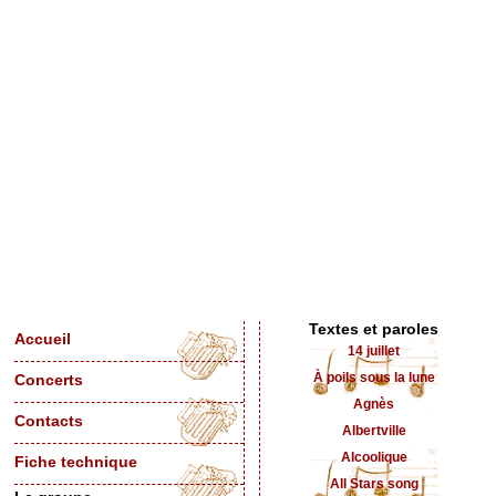
Textes et paroles
Accueil
14 juillet
À poils sous la lune
Concerts
Agnès
Contacts
Albertville
Alcoolique
Fiche technique
All Stars song