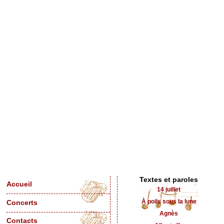
Textes et paroles
Accueil
14 juillet
À poils sous la lune
Concerts
Agnès
Contacts