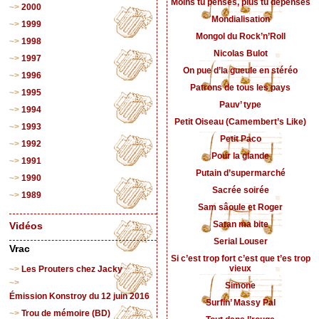
Moins tu penses, plus tu dépenses
2000
Mondialisation
1999
Mongol du Rock’n’Roll
1998
Nicolas Bulot
1997
On pue d’la gueule en stéréo
1996
Patrons de tous les pays
1995
Pauv’ type
1994
Petit Oiseau (Camembert’s Like)
1993
Petit Paco
1992
Pour la glande
1991
Putain d’supermarché
1990
Sacrée soirée
1989
Sam sâoule et Roger
Satan ma bite
Vidéos
Serial Louser
Vrac
Si c’est trop fort c’est que t’es trop
vieux
Les Prouters chez Jacky
Simone
Émission Konstroy du 12 juin 2016
Surfin’ Massy Pal
Trou de mémoire (BD)