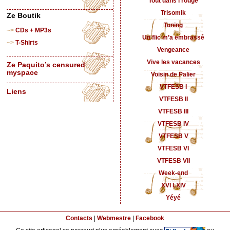
Tout dans l’rouge
Trisomik
Ze Boutik
Tuning
CDs + MP3s
Un flic m’a embrassé
T-Shirts
Vengeance
Vive les vacances
Ze Paquito’s censured
myspace
Voisin de Palier
VTFESB I
Liens
VTFESB II
VTFESB III
VTFESB IV
VTFESB V
VTFESB VI
VTFESB VII
Week-end
XVI LXIV
Yéyé
Contacts
|
Webmestre
|
Facebook