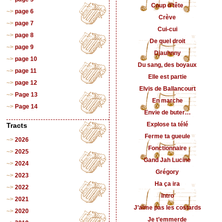
Coup d’tête
page 6
Crève
page 7
Cui-cui
page 8
De quel droit
page 9
Djauhnny
page 10
Du sang, des boyaux
page 11
Elle est partie
page 12
Elvis de Ballancourt
Page 13
En marche
Page 14
Envie de buter…
Explose ta télé
Tracts
Ferme ta gueule
2026
Fonctionnaire
2025
Gand Jah Lucine
2024
Grégory
2023
Ha ça ira
2022
Intro
2021
J’aime pas les costards
2020
Je t’emmerde