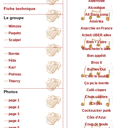
Albertville
Alcoolique
Fiche technique
All Stars song
Le groupe
Amérika
Mimose
Anarchie en France
Paquito
Arbeit UBER alles
Scalpel
Bien + s’pire
Blanchette’s lake
Bernie
Bon appétit
Félix
Brox II
Karl
Burnes Out
Poireau
C’est le boulot
Thierry
Ça pu la merde
Café-clopes
Photos
Chuis célèbre
page 1
Ch’pas
page 2
Cocksucker punk
page 3
Côte d’Azur
page 4
Coup de boule
page 5