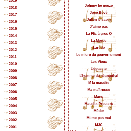
2019
Johnny be nouze
2018
José Bové
2017
Julien le sapin
2016
J’aime pas
2015
La Flic à gros Q
2014
La Merde
2013
Laredo
2012
Le micro du gouvernement
2011
Les Vieux
2010
L’égoaste
2009
L’homme du néantothal
2008
M la maudite
2007
Ma maîtresse
2006
Manu
2005
Maudits Prouters
2004
Médor
2003
Même pas mal
2002
MJC
2001