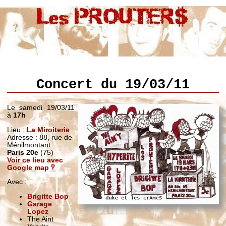
Concert du 19/03/11
Le samedi 19/03/11
à
17h
Lieu :
La Miroiterie
Adresse : 88, rue de
Ménilmontant
Paris 20e
(75)
Voir ce lieu avec
Google map
Avec :
Brigitte Bop
Garage
Lopez
The Aint