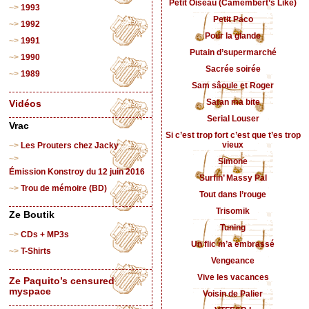
Petit Oiseau (Camembert’s Like)
1993
Petit Paco
1992
Pour la glande
1991
Putain d’supermarché
1990
Sacrée soirée
1989
Sam sâoule et Roger
Satan ma bite
Vidéos
Serial Louser
Vrac
Si c’est trop fort c’est que t’es trop
vieux
Les Prouters chez Jacky
Simone
Émission Konstroy du 12 juin 2016
Surfin’ Massy Pal
Trou de mémoire (BD)
Tout dans l’rouge
Trisomik
Ze Boutik
Tuning
CDs + MP3s
Un flic m’a embrassé
T-Shirts
Vengeance
Vive les vacances
Ze Paquito’s censured
myspace
Voisin de Palier