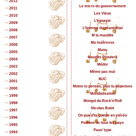
2012
Le micro du gouvernement
2011
Les Vieux
2010
L’égoaste
2009
L’homme du néantothal
2008
M la maudite
2007
Ma maîtresse
2006
Manu
2005
Maudits Prouters
2004
Médor
2003
Même pas mal
2002
MJC
2001
Moins tu penses, plus tu dépenses
2000
Mondialisation
1999
Mongol du Rock’n’Roll
1998
Nicolas Bulot
1997
On pue d’la gueule en stéréo
1996
Patrons de tous les pays
1995
Pauv’ type
1994