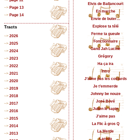
Elvis de Ballancourt
Page 13
En marche
Page 14
Envie de buter…
Explose ta télé
Tracts
Ferme ta gueule
2026
Fonctionnaire
2025
Gand Jah Lucine
2024
Grégory
2023
Ha ça ira
2022
Intro
2021
J’aime pas les costards
2020
Je t’emmerde
2019
Johnny be nouze
2018
José Bové
2017
Julien le sapin
2016
J’aime pas
2015
La Flic à gros Q
2014
La Merde
2013
Laredo