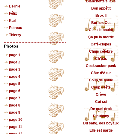
Blanchette’s lake
Bernie
Bon appétit
Félix
Brox II
Karl
Burnes Out
Poireau
C’est le boulot
Thierry
Ça pu la merde
Café-clopes
Photos
Chuis célèbre
page 1
Ch’pas
page 2
Cocksucker punk
page 3
Côte d’Azur
page 4
Coup de boule
page 5
Coup d’tête
page 6
Crève
page 7
Cui-cui
page 8
De quel droit
page 9
Djauhnny
page 10
Du sang, des boyaux
page 11
Elle est partie
page 12