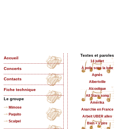
Textes et paroles
Accueil
14 juillet
À poils sous la lune
Concerts
Agnès
Contacts
Albertville
Alcoolique
Fiche technique
All Stars song
Le groupe
Amérika
Mimose
Anarchie en France
Paquito
Arbeit UBER alles
Scalpel
Bien + s’pire