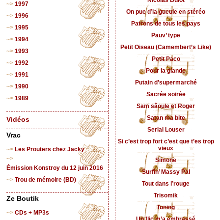
Nicolas Bulot
1997
On pue d’la gueule en stéréo
1996
Patrons de tous les pays
1995
Pauv’ type
1994
Petit Oiseau (Camembert’s Like)
1993
Petit Paco
1992
Pour la glande
1991
Putain d’supermarché
1990
Sacrée soirée
1989
Sam sâoule et Roger
Satan ma bite
Vidéos
Serial Louser
Vrac
Si c’est trop fort c’est que t’es trop
vieux
Les Prouters chez Jacky
Simone
Émission Konstroy du 12 juin 2016
Surfin’ Massy Pal
Trou de mémoire (BD)
Tout dans l’rouge
Trisomik
Ze Boutik
Tuning
CDs + MP3s
Un flic m’a embrassé