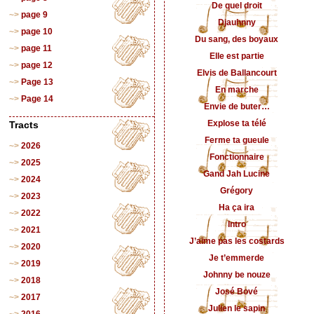
De quel droit
page 9
Djauhnny
page 10
Du sang, des boyaux
page 11
Elle est partie
page 12
Elvis de Ballancourt
Page 13
En marche
Page 14
Envie de buter…
Explose ta télé
Tracts
Ferme ta gueule
2026
Fonctionnaire
2025
Gand Jah Lucine
2024
Grégory
2023
Ha ça ira
2022
Intro
2021
J’aime pas les costards
2020
Je t’emmerde
2019
Johnny be nouze
2018
José Bové
2017
Julien le sapin
2016