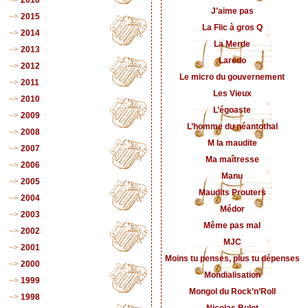
J’aime pas
2015
La Flic à gros Q
2014
La Merde
2013
Laredo
2012
Le micro du gouvernement
2011
Les Vieux
2010
L’égoaste
2009
L’homme du néantothal
2008
M la maudite
2007
Ma maîtresse
2006
Manu
2005
Maudits Prouters
2004
Médor
2003
Même pas mal
2002
MJC
2001
Moins tu penses, plus tu dépenses
2000
Mondialisation
1999
Mongol du Rock’n’Roll
1998