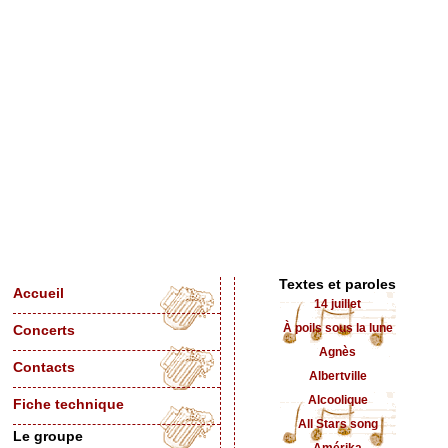
Textes et paroles
Accueil
14 juillet
À poils sous la lune
Concerts
Agnès
Contacts
Albertville
Alcoolique
Fiche technique
All Stars song
Le groupe