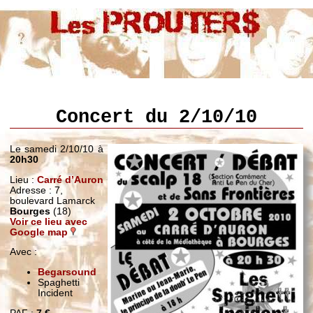
Concert du 2/10/10
Le samedi 2/10/10 à
20h30
Lieu :
Carré d’Auron
Adresse : 7,
boulevard Lamarck
Bourges
(18)
Voir ce lieu avec
Google map
Avec :
Begarsound
Spaghetti
Incident