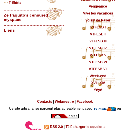
T-Shirts
Vengeance
Vive les vacances
Ze Paquito’s censured
myspace
Voisin de Palier
VTFESB I
Liens
VTFESB II
VTFESB III
VTFESB IV
VTFESB V
VTFESB VI
VTFESB VII
Week-end
XVI LXIV
Yéyé
Contacts
|
Webmestre
|
Facebook
Ce site artisanal se parcourt plus agréablement avec
ou
|
RSS 2.0
|
Télécharger le squelette