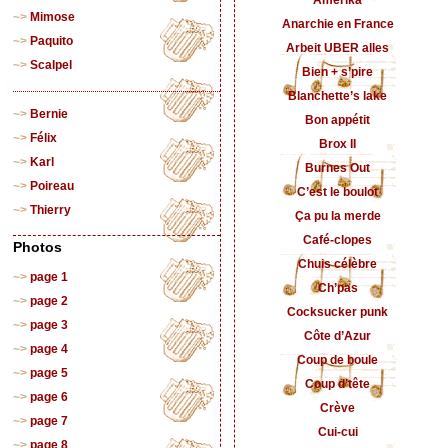
Amérika
Mimose
Anarchie en France
Paquito
Arbeit UBER alles
Scalpel
Bien + s’pire
Blanchette’s lake
Bernie
Bon appétit
Félix
Brox II
Karl
Burnes Out
Poireau
C’est le boulot
Thierry
Ça pu la merde
Café-clopes
Photos
Chuis célèbre
page 1
Ch’pas
page 2
Cocksucker punk
page 3
Côte d’Azur
page 4
Coup de boule
page 5
Coup d’tête
page 6
Crève
page 7
Cui-cui
page 8