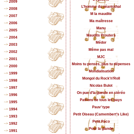
2009
L’homme du néantothal
2008
M la maudite
2007
Ma maîtresse
2006
Manu
2005
Maudits Prouters
2004
Médor
2003
Même pas mal
2002
MJC
2001
Moins tu penses, plus tu dépenses
2000
Mondialisation
1999
Mongol du Rock’n’Roll
1998
Nicolas Bulot
1997
On pue d’la gueule en stéréo
1996
Patrons de tous les pays
1995
Pauv’ type
1994
Petit Oiseau (Camembert’s Like)
1993
Petit Paco
1992
Pour la glande
1991