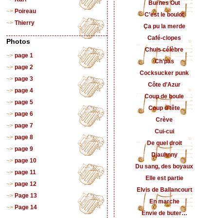
Burnes Out
Poireau
C’est le boulot
Thierry
Ça pu la merde
Café-clopes
Photos
Chuis célèbre
page 1
Ch’pas
page 2
Cocksucker punk
page 3
Côte d’Azur
page 4
Coup de boule
page 5
Coup d’tête
page 6
Crève
page 7
Cui-cui
page 8
De quel droit
page 9
Djauhnny
page 10
Du sang, des boyaux
page 11
Elle est partie
page 12
Elvis de Ballancourt
Page 13
En marche
Page 14
Envie de buter…