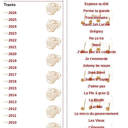
Explose ta télé
Tracts
Ferme ta gueule
2026
Fonctionnaire
2025
Gand Jah Lucine
2024
Grégory
2023
Ha ça ira
2022
Intro
2021
J’aime pas les costards
2020
Je t’emmerde
2019
Johnny be nouze
2018
José Bové
2017
Julien le sapin
2016
J’aime pas
2015
La Flic à gros Q
2014
La Merde
2013
Laredo
2012
Le micro du gouvernement
2011
Les Vieux
2010
L’égoaste