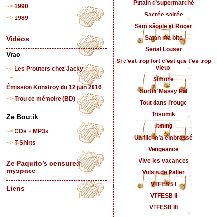
Putain d’supermarché
1990
Sacrée soirée
1989
Sam sâoule et Roger
Satan ma bite
Vidéos
Serial Louser
Vrac
Si c’est trop fort c’est que t’es trop
vieux
Les Prouters chez Jacky
Simone
Émission Konstroy du 12 juin 2016
Surfin’ Massy Pal
Trou de mémoire (BD)
Tout dans l’rouge
Trisomik
Ze Boutik
Tuning
CDs + MP3s
Un flic m’a embrassé
T-Shirts
Vengeance
Vive les vacances
Ze Paquito’s censured
myspace
Voisin de Palier
VTFESB I
Liens
VTFESB II
VTFESB III