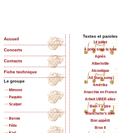
Textes et paroles
Accueil
14 juillet
À poils sous la lune
Concerts
Agnès
Contacts
Albertville
Alcoolique
Fiche technique
All Stars song
Le groupe
Amérika
Mimose
Anarchie en France
Paquito
Arbeit UBER alles
Scalpel
Bien + s’pire
Blanchette’s lake
Bernie
Bon appétit
Félix
Brox II
Karl