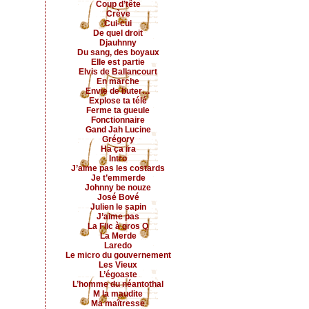
Coup d’tête
Crève
Cui-cui
De quel droit
Djauhnny
Du sang, des boyaux
Elle est partie
Elvis de Ballancourt
En marche
Envie de buter…
Explose ta télé
Ferme ta gueule
Fonctionnaire
Gand Jah Lucine
Grégory
Ha ça ira
Intro
J’aime pas les costards
Je t’emmerde
Johnny be nouze
José Bové
Julien le sapin
J’aime pas
La Flic à gros Q
La Merde
Laredo
Le micro du gouvernement
Les Vieux
L’égoaste
L’homme du néantothal
M la maudite
Ma maîtresse