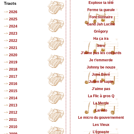
Explose ta télé
Tracts
Ferme ta gueule
2026
Fonctionnaire
2025
Gand Jah Lucine
2024
Grégory
2023
Ha ça ira
2022
Intro
2021
J’aime pas les costards
2020
Je t’emmerde
2019
Johnny be nouze
2018
José Bové
2017
Julien le sapin
2016
J’aime pas
2015
La Flic à gros Q
2014
La Merde
2013
Laredo
2012
Le micro du gouvernement
2011
Les Vieux
2010
L’égoaste