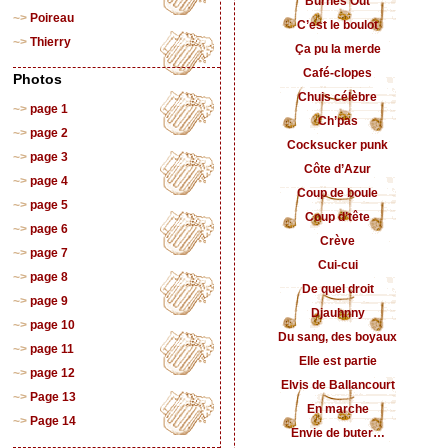
Burnes Out
Poireau
C’est le boulot
Thierry
Ça pu la merde
Café-clopes
Photos
Chuis célèbre
page 1
Ch’pas
page 2
Cocksucker punk
page 3
Côte d’Azur
page 4
Coup de boule
page 5
Coup d’tête
page 6
Crève
page 7
Cui-cui
page 8
De quel droit
page 9
Djauhnny
page 10
Du sang, des boyaux
page 11
Elle est partie
page 12
Elvis de Ballancourt
Page 13
En marche
Page 14
Envie de buter…