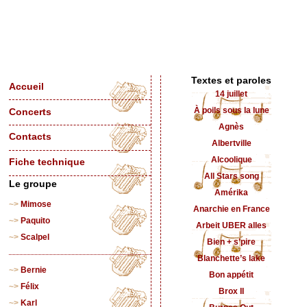
Textes et paroles
Accueil
14 juillet
À poils sous la lune
Concerts
Agnès
Contacts
Albertville
Alcoolique
Fiche technique
All Stars song
Le groupe
Amérika
Mimose
Anarchie en France
Paquito
Arbeit UBER alles
Scalpel
Bien + s’pire
Blanchette’s lake
Bernie
Bon appétit
Félix
Brox II
Karl