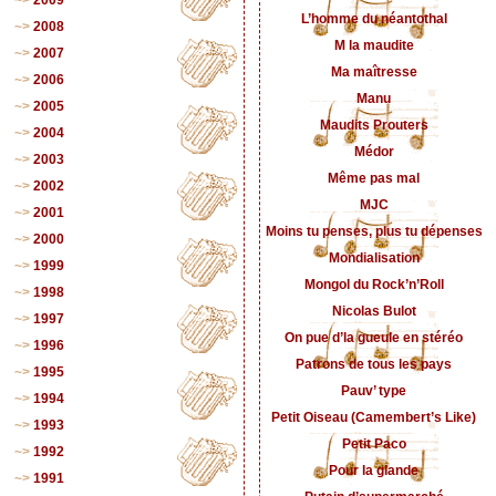
2009
L’homme du néantothal
2008
M la maudite
2007
Ma maîtresse
2006
Manu
2005
Maudits Prouters
2004
Médor
2003
Même pas mal
2002
MJC
2001
Moins tu penses, plus tu dépenses
2000
Mondialisation
1999
Mongol du Rock’n’Roll
1998
Nicolas Bulot
1997
On pue d’la gueule en stéréo
1996
Patrons de tous les pays
1995
Pauv’ type
1994
Petit Oiseau (Camembert’s Like)
1993
Petit Paco
1992
Pour la glande
1991