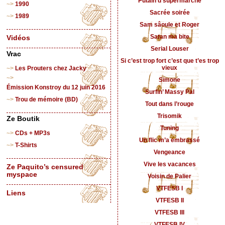
Putain d’supermarché
1990
Sacrée soirée
1989
Sam sâoule et Roger
Satan ma bite
Vidéos
Serial Louser
Vrac
Si c’est trop fort c’est que t’es trop
vieux
Les Prouters chez Jacky
Simone
Émission Konstroy du 12 juin 2016
Surfin’ Massy Pal
Trou de mémoire (BD)
Tout dans l’rouge
Trisomik
Ze Boutik
Tuning
CDs + MP3s
Un flic m’a embrassé
T-Shirts
Vengeance
Vive les vacances
Ze Paquito’s censured
myspace
Voisin de Palier
VTFESB I
Liens
VTFESB II
VTFESB III
VTFESB IV