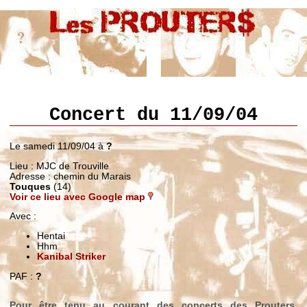
Concert du 11/09/04
Le samedi 11/09/04 à
?
Lieu : MJC de Trouville
Adresse : chemin du Marais
Touques
(14)
Voir ce lieu avec Google map
Avec :
Hentai
Hhm
Kanibal Striker
PAF :
?
Pour être tenu au courant des concerts des Prouters,