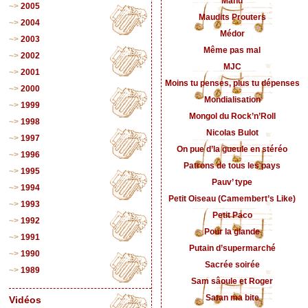
Manu
2005
Maudits Prouters
2004
Médor
2003
Même pas mal
2002
MJC
2001
Moins tu penses, plus tu dépenses
2000
Mondialisation
1999
Mongol du Rock’n’Roll
1998
Nicolas Bulot
1997
On pue d’la gueule en stéréo
1996
Patrons de tous les pays
1995
Pauv’ type
1994
Petit Oiseau (Camembert’s Like)
1993
Petit Paco
1992
Pour la glande
1991
Putain d’supermarché
1990
Sacrée soirée
1989
Sam sâoule et Roger
Satan ma bite
Vidéos