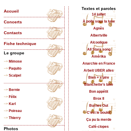
Textes et paroles
Accueil
14 juillet
À poils sous la lune
Concerts
Agnès
Contacts
Albertville
Alcoolique
Fiche technique
All Stars song
Le groupe
Amérika
Mimose
Anarchie en France
Paquito
Arbeit UBER alles
Scalpel
Bien + s’pire
Blanchette’s lake
Bernie
Bon appétit
Félix
Brox II
Karl
Burnes Out
Poireau
C’est le boulot
Thierry
Ça pu la merde
Café-clopes
Photos