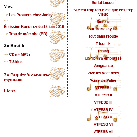
Serial Louser
Vrac
Si c’est trop fort c’est que t’es trop
vieux
Les Prouters chez Jacky
Simone
Émission Konstroy du 12 juin 2016
Surfin’ Massy Pal
Trou de mémoire (BD)
Tout dans l’rouge
Trisomik
Ze Boutik
Tuning
CDs + MP3s
Un flic m’a embrassé
T-Shirts
Vengeance
Vive les vacances
Ze Paquito’s censured
myspace
Voisin de Palier
VTFESB I
Liens
VTFESB II
VTFESB III
VTFESB IV
VTFESB V
VTFESB VI
VTFESB VII