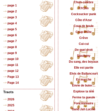
Chuis célèbre
page 1
Ch’pas
page 2
Cocksucker punk
page 3
Côte d’Azur
page 4
Coup de boule
page 5
Coup d’tête
page 6
Crève
page 7
Cui-cui
page 8
De quel droit
page 9
Djauhnny
page 10
Du sang, des boyaux
page 11
Elle est partie
page 12
Elvis de Ballancourt
Page 13
En marche
Page 14
Envie de buter…
Explose ta télé
Tracts
Ferme ta gueule
2026
Fonctionnaire
2025
Gand Jah Lucine