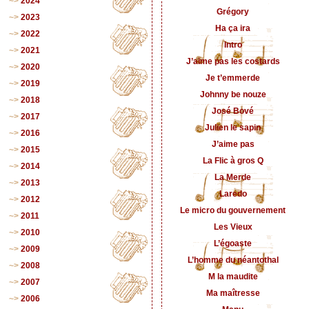
2024
Grégory
2023
Ha ça ira
2022
Intro
2021
J’aime pas les costards
2020
Je t’emmerde
2019
Johnny be nouze
2018
José Bové
2017
Julien le sapin
2016
J’aime pas
2015
La Flic à gros Q
2014
La Merde
2013
Laredo
2012
Le micro du gouvernement
2011
Les Vieux
2010
L’égoaste
2009
L’homme du néantothal
2008
M la maudite
2007
Ma maîtresse
2006